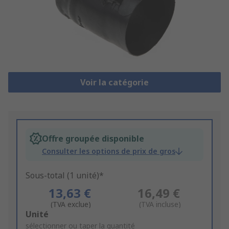
Voir la catégorie
Offre groupée disponible
Consulter les options de prix de gros
Sous-total (1 unité)*
13,63 €
16,49 €
(TVA exclue)
(TVA incluse)
Add
Unité
to
sélectionner ou taper la quantité