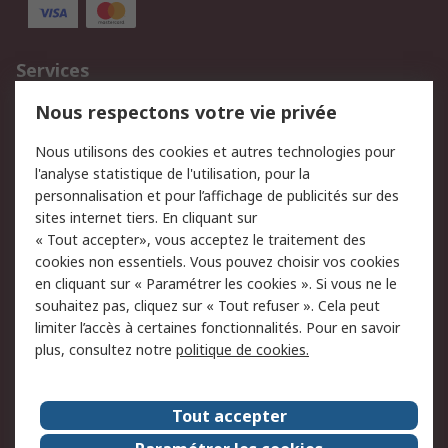
Services
750.000 produits
2.500 marques
Nous respectons votre vie privée
Commander
Solutions d’achat
Nous utilisons des cookies et autres technologies pour
Retours
Support technique
l'analyse statistique de l'utilisation, pour la
Track & trace
personnalisation et pour l’affichage de publicités sur des
sites internet tiers. En cliquant sur
« Tout accepter», vous acceptez le traitement des
Legal
cookies non essentiels. Vous pouvez choisir vos cookies
Politique de cookies
Sécurité des e-mails
en cliquant sur « Paramétrer les cookies ». Si vous ne le
souhaitez pas, cliquez sur « Tout refuser ». Cela peut
Politique de protection
Conditions générales
limiter l’accès à certaines fonctionnalités. Pour en savoir
des données - Mise à
de vente
plus, consultez notre
politique de cookies.
jour
A propos de RS
Tout accepter
Le groupe RS Group
A propos de RS