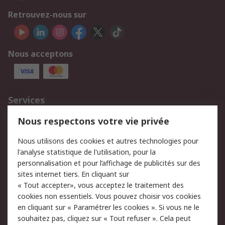
Retrouvez-nous sur
Nous acceptons
Services
750.000 produits
2.500 marques
Nous respectons votre vie privée
Commander
Solutions d’achat
Nous utilisons des cookies et autres technologies pour
Retours
Support technique
l'analyse statistique de l'utilisation, pour la
Track & trace
personnalisation et pour l’affichage de publicités sur des
sites internet tiers. En cliquant sur
« Tout accepter», vous acceptez le traitement des
Legal
cookies non essentiels. Vous pouvez choisir vos cookies
Politique de cookies
Sécurité des e-mails
en cliquant sur « Paramétrer les cookies ». Si vous ne le
souhaitez pas, cliquez sur « Tout refuser ». Cela peut
Politique de protection
Conditions générales