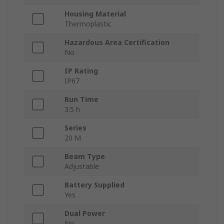
Housing Material
Thermoplastic
Hazardous Area Certification
No
IP Rating
IP67
Run Time
3.5 h
Series
20 M
Beam Type
Adjustable
Battery Supplied
Yes
Dual Power
No