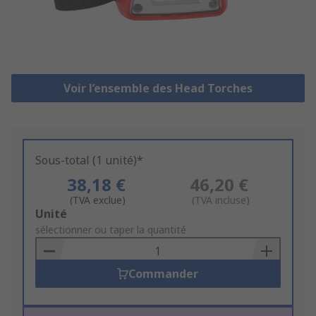
Voir l’ensemble des Head Torches
Sous-total (1 unité)*
38,18 €
46,20 €
(TVA exclue)
(TVA incluse)
Add
Unité
to
sélectionner ou taper la quantité
Basket
Commander