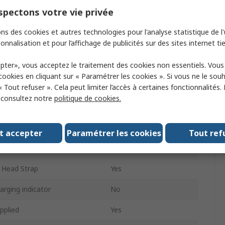
terial
Plastic
pectons votre vie privée
Area Certification
ATEX
ns des cookies et autres technologies pour l'analyse statistique de l'u
onnalisation et pour l’affichage de publicités sur des sites internet tie
IP67
pter», vous acceptez le traitement des cookies non essentiels. Vou
12.2 h
 cookies en cliquant sur « Paramétrer les cookies ». Si vous ne le sou
 Batteries
3
« Tout refuser ». Cela peut limiter l’accès à certaines fonctionnalités.
, consultez notre
politique de cookies.
100 m
e
Flood
t accepter
Paramétrer les cookies
Tout ref
ance
100m
 Head Strap
Yes
arging indicator
No
pplied
Yes