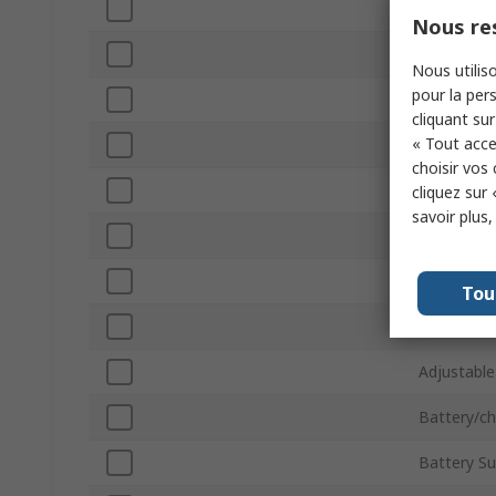
Housing Ma
Nous res
Hazardous 
Nous utiliso
pour la pers
IP Rating
cliquant sur
« Tout acce
Run Time
choisir vos
Number of
cliquez sur 
savoir plus
Series
Beam Typ
Tou
Beam Dist
Adjustable
Battery/ch
Battery Su