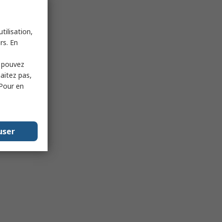
tilisation,
rs. En
s pouvez
haitez pas,
 Pour en
user