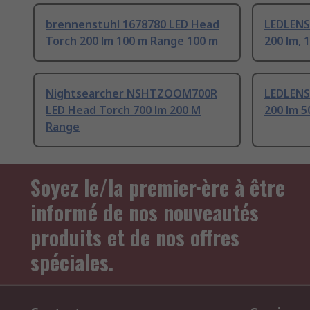
brennenstuhl 1678780 LED Head
LEDLENS
Torch 200 lm 100 m Range 100 m
200 lm, 
Nightsearcher NSHTZOOM700R
LEDLENS
LED Head Torch 700 lm 200 M
200 lm 
Range
Soyez le/la premier·ère à être
informé de nos nouveautés
produits et de nos offres
spéciales.