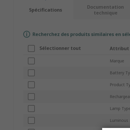
Documentation
Spécifications
technique
Recherchez des produits similaires en sél
Sélectionner tout
Attribut
Marque
Battery T
Product T
Rechargea
Lamp Typ
Luminous 