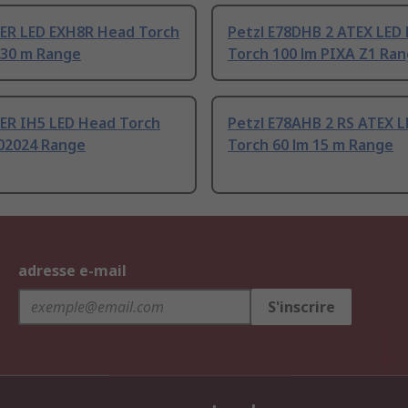
ER LED EXH8R Head Torch
Petzl E78DHB 2 ATEX LED
130 m Range
Torch 100 lm PIXA Z1 Ra
ER IH5 LED Head Torch
Petzl E78AHB 2 RS ATEX 
502024 Range
Torch 60 lm 15 m Range
adresse e-mail
S'inscrire