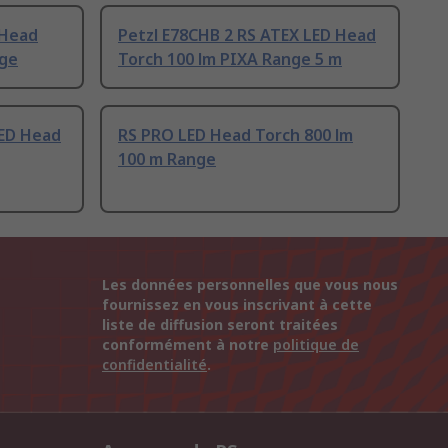
 Head
Petzl E78CHB 2 RS ATEX LED Head
nge
Torch 100 lm PIXA Range 5 m
LED Head
RS PRO LED Head Torch 800 lm
100 m Range
Les données personnelles que vous nous
fournissez en vous inscrivant à cette
liste de diffusion seront traitées
conformément à notre
politique de
confidentialité
.