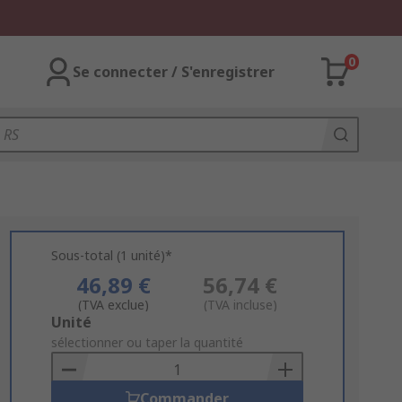
0
Se connecter / S'enregistrer
Sous-total (1 unité)*
46,89 €
56,74 €
(TVA exclue)
(TVA incluse)
Add
Unité
to
sélectionner ou taper la quantité
Basket
Commander