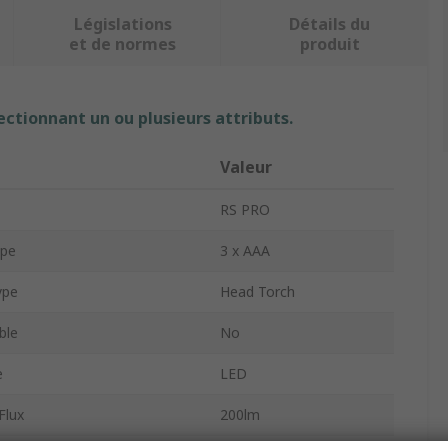
Législations
Détails du
et de normes
produit
ectionnant un ou plusieurs attributs.
Valeur
RS PRO
ype
3 x AAA
ype
Head Torch
ble
No
e
LED
Flux
200lm