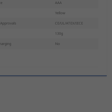
ze
AAA
Yellow
/Approvals
CE/UL/ATEX/IECE
130g
harging
No