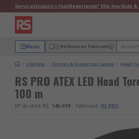
Services
Industry Hub
Nederlands? Klik hier
Aide &
Menu
Références fabricant
/
Lighting
/
Torches & Inspection Lamps
/
Head To
RS PRO ATEX LED Head Tor
100 m
N° de stock RS
:
145-619
Fabricant
:
RS PRO