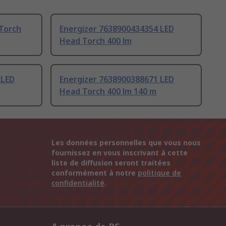
 Torch
Energizer 7638900434354 LED
Head Torch 400 lm
 LED
Energizer 7638900388671 LED
Head Torch 400 lm 140 m
Les données personnelles que vous nous
fournissez en vous inscrivant à cette
liste de diffusion seront traitées
conformément à notre
politique de
confidentialité
.