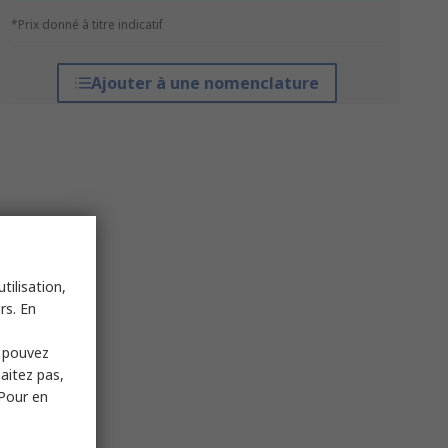
*Prix donné à titre indicatif
Ajouter à une nomenclature
tilisation,
rs. En
s pouvez
haitez pas,
 Pour en