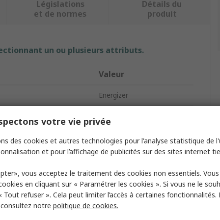
Législations
Détails du
et de normes
produit
ectionnant un ou plusieurs attributs.
Valeur
Energizer
pe
Head Torch
pectons votre vie privée
e
3 x AAA
ns des cookies et autres technologies pour l'analyse statistique de l'u
onnalisation et pour l’affichage de publicités sur des sites internet tie
lux
300lm
pter», vous acceptez le traitement des cookies non essentiels. Vou
rea Certification
No
 cookies en cliquant sur « Paramétrer les cookies ». Si vous ne le sou
« Tout refuser ». Cela peut limiter l’accès à certaines fonctionnalités.
atteries
3
, consultez notre
politique de cookies.
4 h