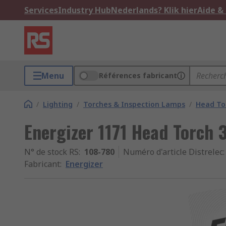
Services
Industry Hub
Nederlands? Klik hier
Aide &
Menu
Références fabricant
/
Lighting
/
Torches & Inspection Lamps
/
Head To
Energizer 1171 Head Torch
N° de stock RS
:
108-780
Numéro d'article Distrelec
:
Fabricant
:
Energizer