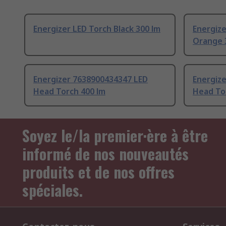
Energizer LED Torch Black 300 lm
Energize
Orange 
Energizer 7638900434347 LED
Energiz
Head Torch 400 lm
Head To
Soyez le/la premier·ère à être
informé de nos nouveautés
produits et de nos offres
spéciales.