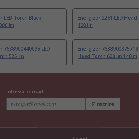
r LED Torch Black,
Energizer 2281 LED Head
300 lm
400 lm
er 7638900440096 LED
Energizer 7638900375718
rch 525 lm
Head Torch 600 lm 140 m
adresse e-mail
S'inscrire