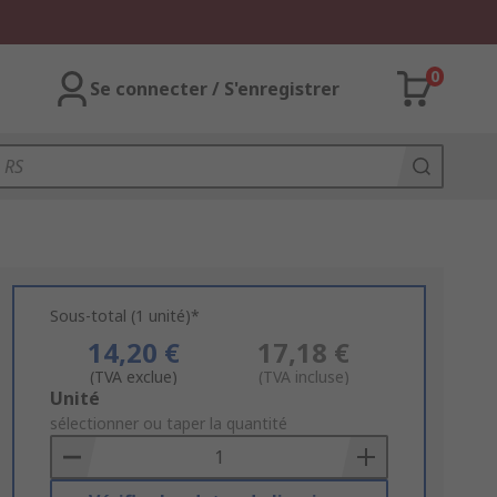
0
Se connecter / S'enregistrer
Sous-total (1 unité)*
14,20 €
17,18 €
(TVA exclue)
(TVA incluse)
Add
Unité
to
sélectionner ou taper la quantité
Basket