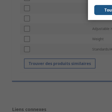
Helmet Mou
Tou
Beam Dista
Adjustable 
Weight
Standards/A
Trouver des produits similaires
Liens connexes