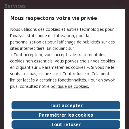
Services
750.000 produits
2.500 marques
Nous respectons votre vie privée
Commander
Solutions d’achat
Nous utilisons des cookies et autres technologies pour
Retours
Support technique
l'analyse statistique de l'utilisation, pour la
Track & trace
personnalisation et pour l’affichage de publicités sur des
sites internet tiers. En cliquant sur
« Tout accepter», vous acceptez le traitement des
Legal
cookies non essentiels. Vous pouvez choisir vos cookies
Politique de cookies
Sécurité des e-mails
en cliquant sur « Paramétrer les cookies ». Si vous ne le
souhaitez pas, cliquez sur « Tout refuser ». Cela peut
Politique de protection
Conditions générales
limiter l’accès à certaines fonctionnalités. Pour en savoir
des données - Mise à
de vente
plus, consultez notre
politique de cookies.
jour
A propos de RS
Tout accepter
Le groupe RS Group
A propos de RS
Paramétrer les cookies
RS dans le monde
Travaillez chez RS
Tout refuser