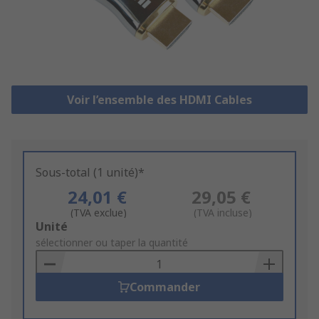
Voir l’ensemble des HDMI Cables
Sous-total (1 unité)*
24,01 €
29,05 €
(TVA exclue)
(TVA incluse)
Add
Unité
to
sélectionner ou taper la quantité
Basket
Commander