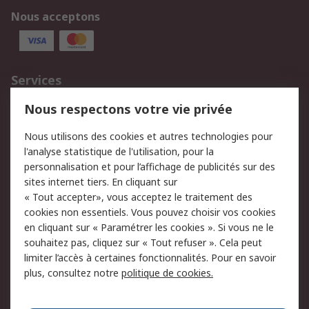
Nous acceptons
Services
750.000 produits
2.500 marques
Nous respectons votre vie privée
Commander
Solutions d’achat
Nous utilisons des cookies et autres technologies pour
Retours
Support technique
l'analyse statistique de l'utilisation, pour la
Track & trace
personnalisation et pour l’affichage de publicités sur des
sites internet tiers. En cliquant sur
« Tout accepter», vous acceptez le traitement des
Legal
cookies non essentiels. Vous pouvez choisir vos cookies
Politique de cookies
Sécurité des e-mails
en cliquant sur « Paramétrer les cookies ». Si vous ne le
souhaitez pas, cliquez sur « Tout refuser ». Cela peut
Politique de protection
Conditions générales
limiter l’accès à certaines fonctionnalités. Pour en savoir
des données - Mise à
de vente
plus, consultez notre
politique de cookies.
jour