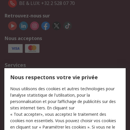
BE & LUX: +32 2 528 07 70
Retrouvez-nous sur
Nous acceptons
Services
750.000 produits
2.500 marques
Nous respectons votre vie privée
Commander
Solutions d’achat
Nous utilisons des cookies et autres technologies pour
Retours
Support technique
l'analyse statistique de l'utilisation, pour la
Track & trace
personnalisation et pour l’affichage de publicités sur des
sites internet tiers. En cliquant sur
« Tout accepter», vous acceptez le traitement des
Legal
cookies non essentiels. Vous pouvez choisir vos cookies
Politique de cookies
Sécurité des e-mails
en cliquant sur « Paramétrer les cookies ». Si vous ne le