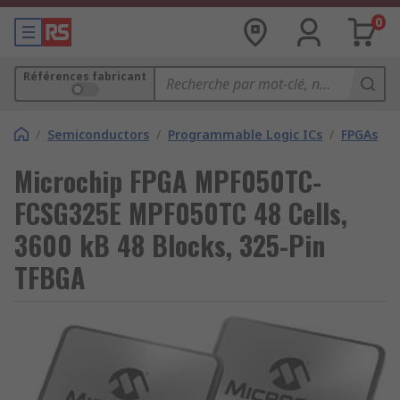
0
Références fabricant
/
Semiconductors
/
Programmable Logic ICs
/
FPGAs
Microchip FPGA MPF050TC-
FCSG325E MPF050TC 48 Cells,
3600 kB 48 Blocks, 325-Pin
TFBGA