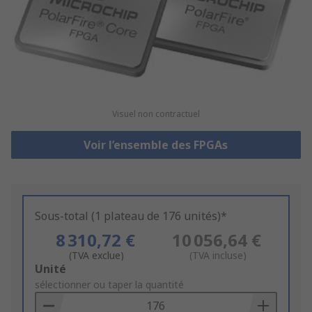
Visuel non contractuel
Voir l’ensemble des FPGAs
Sous-total (1 plateau de 176 unités)*
8 310,72 €
10 056,64 €
(TVA exclue)
(TVA incluse)
Add
Unité
to
sélectionner ou taper la quantité
Basket