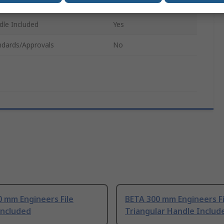
ber of Pieces
1
dle Included
Yes
ndards/Approvals
No
 mm Engineers File
BETA 300 mm Engineers Fi
Included
Triangular Handle Includ