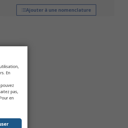
Ajouter à une nomenclature
tilisation,
rs. En
s pouvez
haitez pas,
 Pour en
user