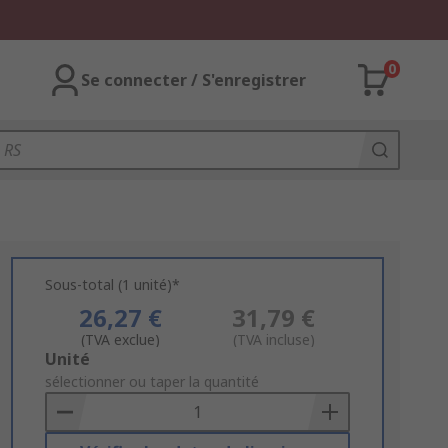
0
Se connecter / S'enregistrer
Sous-total (1 unité)*
26,27 €
31,79 €
(TVA exclue)
(TVA incluse)
Add
Unité
to
sélectionner ou taper la quantité
Basket