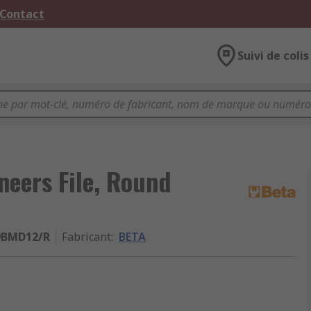
 Contact
Suivi de colis
eers File, Round
9BMD12/R
Fabricant
:
BETA