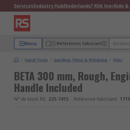
Services
Industry Hub
Nederlands? Klik hier
Aide &
Menu
Références fabricant
/
Hand Tools
/
Sanding, Filing & Polishing
/
Files
BETA 300 mm, Rough, Engin
Handle Included
N° de stock RS
:
225-7415
Référence fabricant
:
171