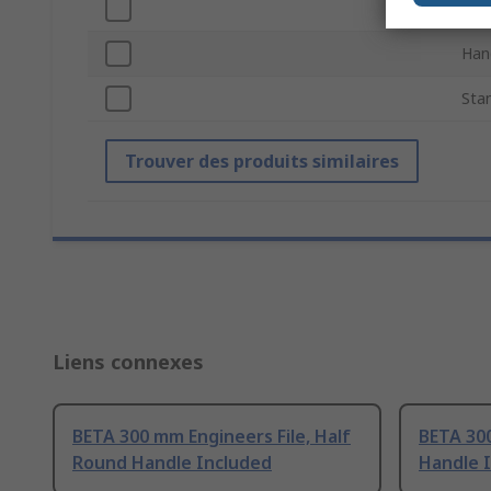
Num
Han
Sta
Trouver des produits similaires
Liens connexes
BETA 300 mm Engineers File, Half
BETA 300
Round Handle Included
Handle 