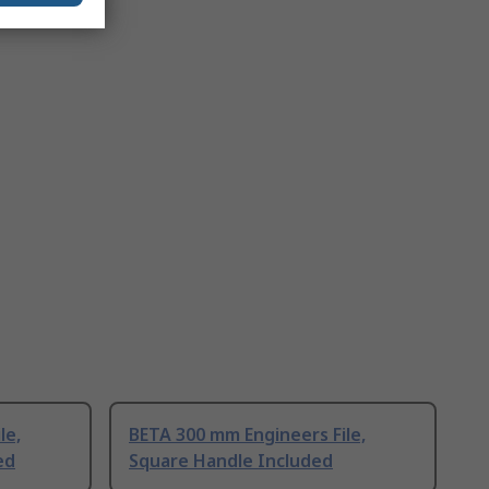
le,
BETA 300 mm Engineers File,
ed
Square Handle Included