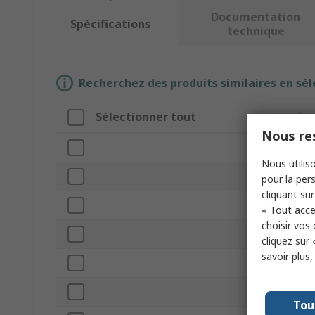
Documentation
Spécifications
technique
Recherchez des produits similaires en sél
Sélectionner tout
Att
Nous res
Mar
Nous utiliso
Sha
pour la pers
cliquant sur
Pro
« Tout acce
choisir vos
Sub
cliquez sur 
savoir plus
Cut
Len
Tou