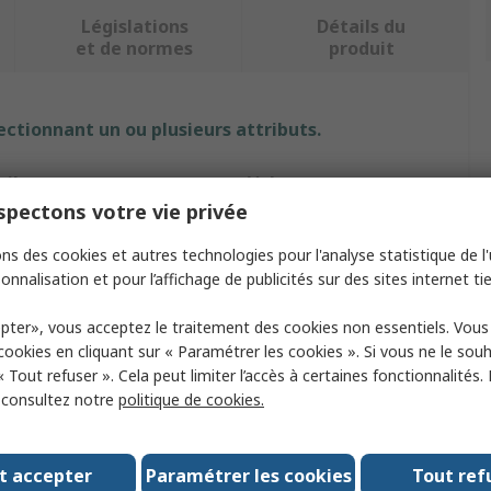
Législations
Détails du
et de normes
produit
ectionnant un ou plusieurs attributs.
ribut
Valeur
pectons votre vie privée
que
BETA
ns des cookies et autres technologies pour l'analyse statistique de l'u
pe
Round
onnalisation et pour l’affichage de publicités sur des sites internet tie
duct Type
File
pter», vous acceptez le traitement des cookies non essentiels. Vou
 cookies en cliquant sur « Paramétrer les cookies ». Si vous ne le sou
 Type
Engineers File
« Tout refuser ». Cela peut limiter l’accès à certaines fonctionnalités.
, consultez notre
politique de cookies.
 Type
Rough
gth
300mm
t accepter
Paramétrer les cookies
Tout ref