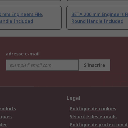
 mm Engineers File,
BETA 200 mm Engineers Fi
andle Included
Round Handle Included
adresse e-mail
S'inscrire
Legal
roduits
Politique de cookies
rques
Sécurité des e-mails
der
Politique de protection d