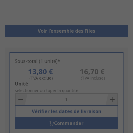
Voir l’ensemble des Files
Sous-total (1 unité)*
13,80 €
16,70 €
(TVA exclue)
(TVA incluse)
Add
Unité
to
sélectionner ou taper la quantité
Basket
Vérifier les dates de livraison
Commander