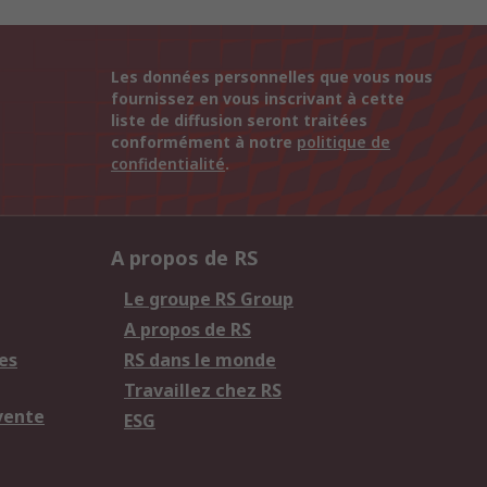
Les données personnelles que vous nous
fournissez en vous inscrivant à cette
liste de diffusion seront traitées
conformément à notre
politique de
confidentialité
.
A propos de RS
Le groupe RS Group
A propos de RS
es
RS dans le monde
Travaillez chez RS
vente
ESG