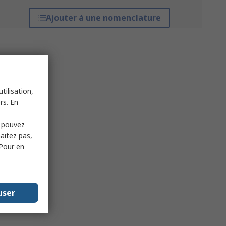
Ajouter à une nomenclature
tilisation,
rs. En
s pouvez
haitez pas,
 Pour en
user