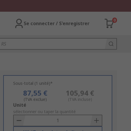
0
Se connecter / S'enregistrer
Sous-total (1 unité)*
87,55 €
105,94 €
(TVA exclue)
(TVA incluse)
Add
Unité
to
sélectionner ou taper la quantité
Basket