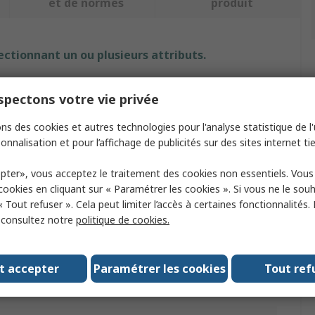
et de normes
produit
ectionnant un ou plusieurs attributs.
Attribut
Valeur
pectons votre vie privée
Marque
BETA
ns des cookies et autres technologies pour l'analyse statistique de l'u
onnalisation et pour l’affichage de publicités sur des sites internet tie
Shape
Round
pter», vous acceptez le traitement des cookies non essentiels. Vou
Product Type
File
 cookies en cliquant sur « Paramétrer les cookies ». Si vous ne le sou
« Tout refuser ». Cela peut limiter l’accès à certaines fonctionnalités.
Cut Type
Rough
, consultez notre
politique de cookies.
Length
250mm
Number of Pieces
5
t accepter
Paramétrer les cookies
Tout ref
Handle Included
No