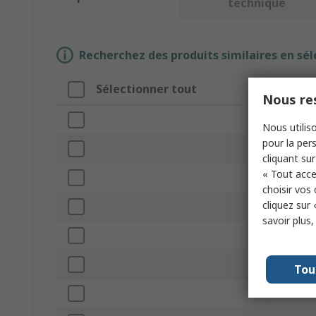
technique
Recherchez des produits similaires en sél
Sélectionner tout
Nous res
Nous utiliso
pour la pers
cliquant sur
« Tout acce
choisir vos
cliquez sur 
savoir plus
Tou