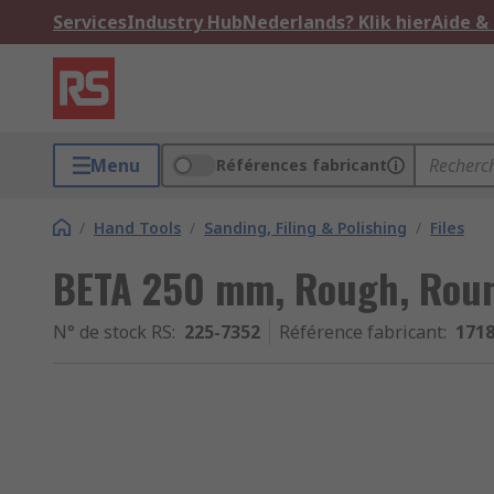
Services
Industry Hub
Nederlands? Klik hier
Aide &
Menu
Références fabricant
/
Hand Tools
/
Sanding, Filing & Polishing
/
Files
BETA 250 mm, Rough, Rou
N° de stock RS
:
225-7352
Référence fabricant
:
171