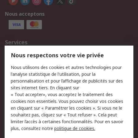
Nous acceptons
Services
750.000 produits
2.500 marques
Nous respectons votre vie privée
Commander
Solutions d’achat
Nous utilisons des cookies et autres technologies pour
Retours
Support technique
l'analyse statistique de l'utilisation, pour la
Track & trace
personnalisation et pour l’affichage de publicités sur des
sites internet tiers. En cliquant sur
« Tout accepter», vous acceptez le traitement des
Legal
cookies non essentiels. Vous pouvez choisir vos cookies
Politique de cookies
Sécurité des e-mails
en cliquant sur « Paramétrer les cookies ». Si vous ne le
souhaitez pas, cliquez sur « Tout refuser ». Cela peut
Politique de protection
Conditions générales
limiter l’accès à certaines fonctionnalités. Pour en savoir
des données - Mise à
de vente
plus, consultez notre
politique de cookies.
jour