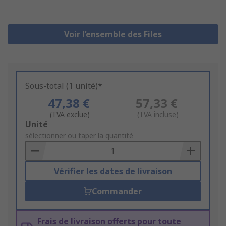
Voir l’ensemble des Files
Sous-total (1 unité)*
47,38 €
57,33 €
(TVA exclue)
(TVA incluse)
Add
Unité
to
sélectionner ou taper la quantité
Basket
Vérifier les dates de livraison
Commander
Frais de livraison offerts pour toute