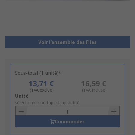
Voir l’ensemble des Files
Sous-total (1 unité)*
13,71 €
16,59 €
(TVA exclue)
(TVA incluse)
Add
Unité
to
sélectionner ou taper la quantité
Basket
Commander