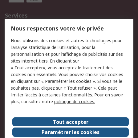
Services
750.000 produits
2.500 marques
Nous respectons votre vie privée
Commander
Solutions d’achat
Nous utilisons des cookies et autres technologies pour
Retours
Support technique
l'analyse statistique de l'utilisation, pour la
Track & trace
personnalisation et pour l’affichage de publicités sur des
sites internet tiers. En cliquant sur
« Tout accepter», vous acceptez le traitement des
Legal
cookies non essentiels. Vous pouvez choisir vos cookies
Politique de cookies
Sécurité des e-mails
en cliquant sur « Paramétrer les cookies ». Si vous ne le
souhaitez pas, cliquez sur « Tout refuser ». Cela peut
Politique de protection
Conditions générales
limiter l’accès à certaines fonctionnalités. Pour en savoir
des données - Mise à
de vente
plus, consultez notre
politique de cookies.
jour
A propos de RS
Tout accepter
Le groupe RS Group
A propos de RS
Paramétrer les cookies