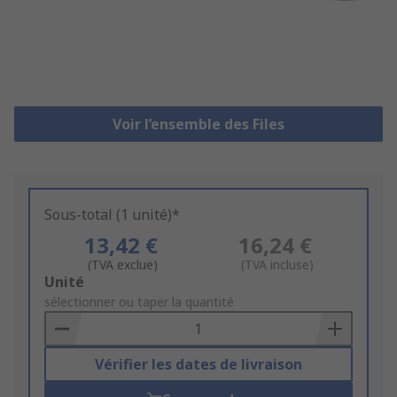
Voir l’ensemble des Files
Sous-total (1 unité)*
13,42 €
16,24 €
(TVA exclue)
(TVA incluse)
Add
Unité
to
sélectionner ou taper la quantité
Basket
Vérifier les dates de livraison