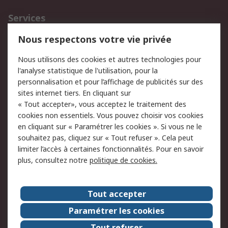
Services
750.000 produits
2.500 marques
Nous respectons votre vie privée
Commander
Solutions d’achat
Nous utilisons des cookies et autres technologies pour
Retours
Support technique
l'analyse statistique de l'utilisation, pour la
Track & trace
personnalisation et pour l’affichage de publicités sur des
sites internet tiers. En cliquant sur
« Tout accepter», vous acceptez le traitement des
Legal
cookies non essentiels. Vous pouvez choisir vos cookies
Politique de cookies
Sécurité des e-mails
en cliquant sur « Paramétrer les cookies ». Si vous ne le
souhaitez pas, cliquez sur « Tout refuser ». Cela peut
Politique de protection
Conditions générales
limiter l’accès à certaines fonctionnalités. Pour en savoir
des données - Mise à
de vente
plus, consultez notre
politique de cookies.
jour
A propos de RS
Tout accepter
Le groupe RS Group
A propos de RS
Paramétrer les cookies
RS dans le monde
Travaillez chez RS
Tout refuser