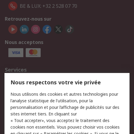
BE & LUX: +32 2 528 07 70
Retrouvez-nous sur
Nous acceptons
Services
750.000 produits
2.500 marques
Nous respectons votre vie privée
Commander
Solutions d’achat
Nous utilisons des cookies et autres technologies pour
Retours
Support technique
l'analyse statistique de l'utilisation, pour la
Track & trace
personnalisation et pour l’affichage de publicités sur des
sites internet tiers. En cliquant sur
« Tout accepter», vous acceptez le traitement des
Legal
cookies non essentiels. Vous pouvez choisir vos cookies
Politique de cookies
Sécurité des e-mails
en cliquant sur « Paramétrer les cookies ». Si vous ne le