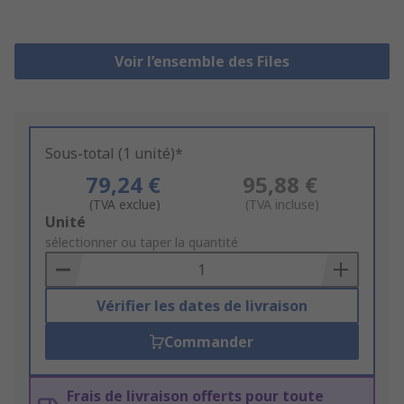
Voir l’ensemble des Files
Sous-total (1 unité)*
79,24 €
95,88 €
(TVA exclue)
(TVA incluse)
Add
Unité
to
sélectionner ou taper la quantité
Basket
Vérifier les dates de livraison
Commander
Frais de livraison offerts pour toute