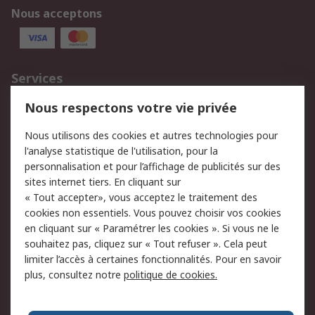
Nous acceptons
Services
750.000 produits
2.500 marques
Nous respectons votre vie privée
Commander
Solutions d’achat
Nous utilisons des cookies et autres technologies pour
Retours
Support technique
l'analyse statistique de l'utilisation, pour la
Track & trace
personnalisation et pour l’affichage de publicités sur des
sites internet tiers. En cliquant sur
« Tout accepter», vous acceptez le traitement des
Legal
cookies non essentiels. Vous pouvez choisir vos cookies
Politique de cookies
Sécurité des e-mails
en cliquant sur « Paramétrer les cookies ». Si vous ne le
souhaitez pas, cliquez sur « Tout refuser ». Cela peut
Politique de protection
Conditions générales
limiter l’accès à certaines fonctionnalités. Pour en savoir
des données - Mise à
de vente
plus, consultez notre
politique de cookies.
jour
A propos de RS