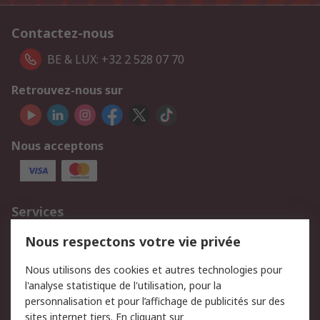
Contactez-nous
BE & LUX: +32 2 528 07 70
Retrouvez-nous sur
Nous acceptons
Services
750.000 produits
2.500 marques
Nous respectons votre vie privée
Commander
Solutions d’achat
Nous utilisons des cookies et autres technologies pour
Retours
Support technique
l'analyse statistique de l'utilisation, pour la
Track & trace
personnalisation et pour l’affichage de publicités sur des
sites internet tiers. En cliquant sur