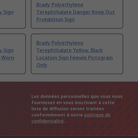
Brady Polyethylene
y Sign
Terephthalate Danger Keep Out
Prohibition Sign
Brady Polyethylene
y Sign
Terephthalate Yellow, Black
e Worn
Location Sign Female Pictogram
Only
Les données personnelles que vous nous
fournissez en vous inscrivant à cette
liste de diffusion seront traitées
conformément à notre
politique de
confidentialité
.