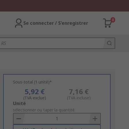
0
Se connecter / S'enregistrer
Sous-total (1 unité)*
5,92 €
7,16 €
(TVA exclue)
(TVA incluse)
Add
Unité
to
sélectionner ou taper la quantité
Basket