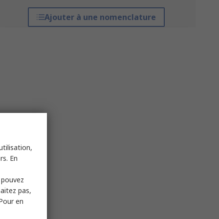
Ajouter à une nomenclature
tilisation,
rs. En
s pouvez
haitez pas,
 Pour en