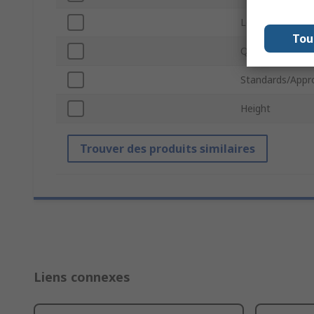
Legend Colour
Tou
Quantity Per P
Standards/Appr
Height
Trouver des produits similaires
Liens connexes