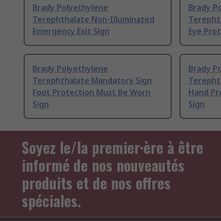
Brady Polyethylene
Brady P
Terephthalate Non-Illuminated
Terepht
Emergency Exit Sign
Eye Prot
Brady Polyethylene
Brady P
Terephthalate Mandatory Sign
Terepht
Foot Protection Must Be Worn
Hand Pr
Sign
Sign
Soyez le/la premier·ère à être
informé de nos nouveautés
produits et de nos offres
spéciales.