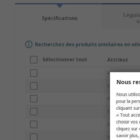
Législ
Spécifications
n
Recherchez des produits similaires en sél
Sélectionner tout
Attribut
Marque
Nous res
Self-Adhesive
Nous utiliso
Product Type
pour la pers
cliquant sur
Sub Type
« Tout acce
choisir vos
Material
cliquez sur 
savoir plus
Width