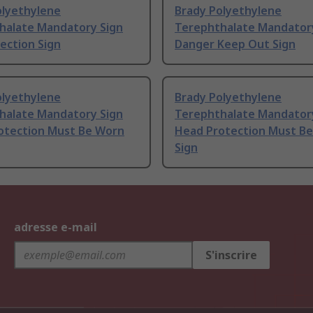
olyethylene
Brady Polyethylene
halate Mandatory Sign
Terephthalate Mandator
ection Sign
Danger Keep Out Sign
olyethylene
Brady Polyethylene
halate Mandatory Sign
Terephthalate Mandator
otection Must Be Worn
Head Protection Must B
Sign
adresse e-mail
S'inscrire