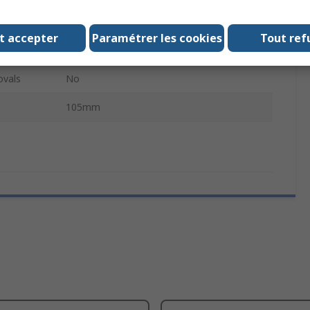
White, Green
t accepter
Paramétrer les cookies
Tout ref
ackage
1Per Pack
ovals
No
105mm