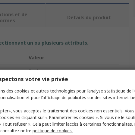
ations et de
Détails du produit
ormes
ectionnant un ou plusieurs attributs.
Valeur
Brady
pectons votre vie privée
Yes
ns des cookies et autres technologies pour l'analyse statistique de l'u
Non-Illuminated Emergency Exit Sign
onnalisation et pour l’affichage de publicités sur des sites internet tie
Emergency Exit Right
pter», vous acceptez le traitement des cookies non essentiels. Vou
 cookies en cliquant sur « Paramétrer les cookies ». Si vous ne le sou
Polyethylene Terephthalate
« Tout refuser ». Cela peut limiter l’accès à certaines fonctionnalités.
, consultez notre
politique de cookies.
210mm