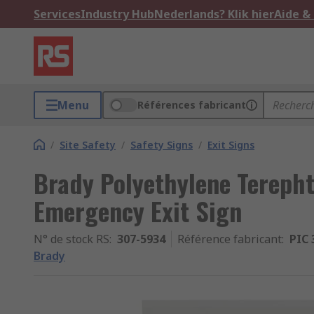
Services
Industry Hub
Nederlands? Klik hier
Aide &
Menu
Références fabricant
/
Site Safety
/
Safety Signs
/
Exit Signs
Brady Polyethylene Terepht
Emergency Exit Sign
N° de stock RS
:
307-5934
Référence fabricant
:
PIC 
Brady