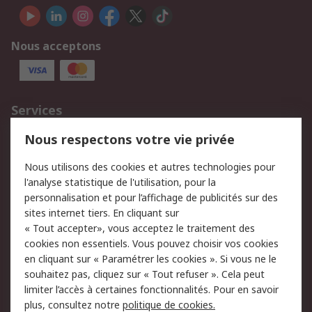
Nous acceptons
Services
750.000 produits
2.500 marques
Nous respectons votre vie privée
Commander
Solutions d’achat
Nous utilisons des cookies et autres technologies pour
Retours
Support technique
l'analyse statistique de l'utilisation, pour la
Track & trace
personnalisation et pour l’affichage de publicités sur des
sites internet tiers. En cliquant sur
« Tout accepter», vous acceptez le traitement des
Legal
cookies non essentiels. Vous pouvez choisir vos cookies
Politique de cookies
Sécurité des e-mails
en cliquant sur « Paramétrer les cookies ». Si vous ne le
souhaitez pas, cliquez sur « Tout refuser ». Cela peut
Politique de protection
Conditions générales
limiter l’accès à certaines fonctionnalités. Pour en savoir
des données - Mise à
de vente
plus, consultez notre
politique de cookies.
jour