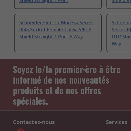
Shield Straight 1 Port
Shield R
Schneider Electric Mureva Series
Schneide
RJ45 Socket Female Cat6a S/FTP
Series R
Shield Straight 1 Port 8 Way
UTP Shie
Way
Soyez le/la premier·ère à être
informé de nos nouveautés
produits et de nos offres
spéciales.
Contactez-nous
Services