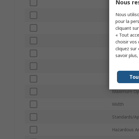
Nous res
Connector T
Nous utiliso
Shield Type
pour la pers
Orientation
cliquant sur
« Tout acce
IP Rating
choisir vos
cliquez sur 
LED
savoir plus
Minimum Ope
Tou
Termination 
Maximum Ope
Width
Standards/Ap
Hazardous Ar