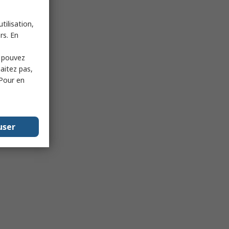
tilisation,
rs. En
s pouvez
haitez pas,
 Pour en
user