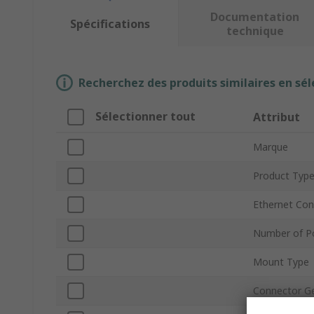
Documentation
Spécifications
technique
Recherchez des produits similaires en sél
Sélectionner tout
Attribut
Marque
Product Typ
Ethernet Con
Number of P
Mount Type
Connector G