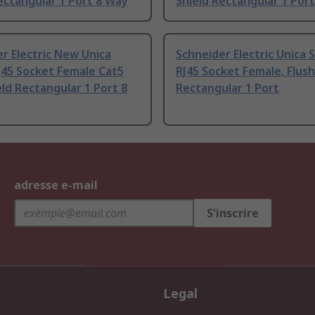
ectangular 1 Port 8 Way
Shield Rectangular 1 Por
r Electric New Unica
Schneider Electric Unica 
J45 Socket Female Cat5
RJ45 Socket Female, Flush
ld Rectangular 1 Port 8
Rectangular 1 Port
adresse e-mail
S'inscrire
Legal