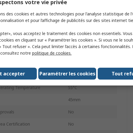
pectons votre vie privée
ype
S-One
ns des cookies et autres technologies pour l'analyse statistique de l'u
S/FTP
onnalisation et pour l’affichage de publicités sur des sites internet tie
Straight
pter», vous acceptez le traitement des cookies non essentiels. Vou
IP20
 cookies en cliquant sur « Paramétrer les cookies ». Si vous ne le sou
« Tout refuser ». Cela peut limiter l’accès à certaines fonctionnalités.
No
, consultez notre
politique de cookies.
rating Temperature
-25°C
t accepter
Paramétrer les cookies
Tout ref
Type
Click
rating Temperature
55°C
45mm
provals
No
ea Certification
No