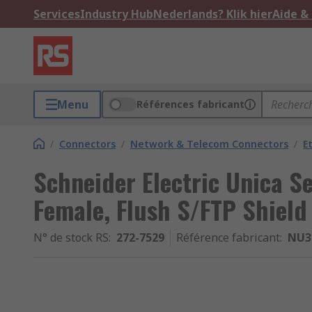
Services
Industry Hub
Nederlands? Klik hier
Aide &
Menu
Références fabricant
/
Connectors
/
Network & Telecom Connectors
/
E
Schneider Electric Unica S
Female, Flush S/FTP Shield 
N° de stock RS
:
272-7529
Référence fabricant
:
NU3