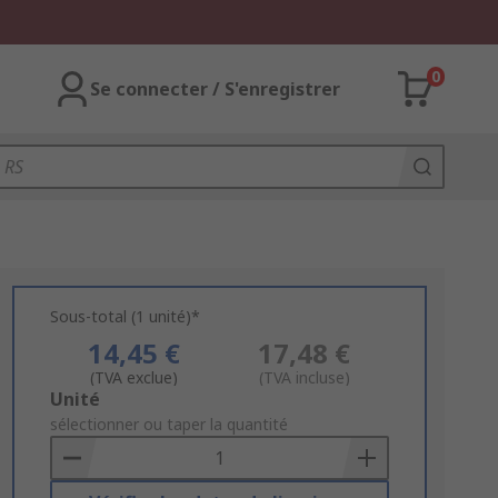
0
Se connecter / S'enregistrer
Sous-total (1 unité)*
14,45 €
17,48 €
(TVA exclue)
(TVA incluse)
Add
Unité
to
sélectionner ou taper la quantité
Basket