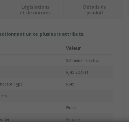
Législations
Détails du
et de normes
produit
ectionnant un ou plusieurs attributs.
Valeur
Schneider Electric
e
RJ45 Socket
nector Type
RJ45
orts
1
Flush
ender
Female