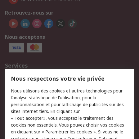
Retrouvez-nous sur
Nous acceptons
Services
750.000 produits
2.500 marques
Nous respectons votre vie privée
Commander
Solutions d’achat
Nous utilisons des cookies et autres technologies pour
Retours
Support technique
l'analyse statistique de l'utilisation, pour la
Track & trace
personnalisation et pour l’affichage de publicités sur des
sites internet tiers. En cliquant sur
« Tout accepter», vous acceptez le traitement des
Legal
cookies non essentiels. Vous pouvez choisir vos cookies
Politique de cookies
Sécurité des e-mails
en cliquant sur « Paramétrer les cookies ». Si vous ne le
souhaitez pas, cliquez sur « Tout refuser ». Cela peut