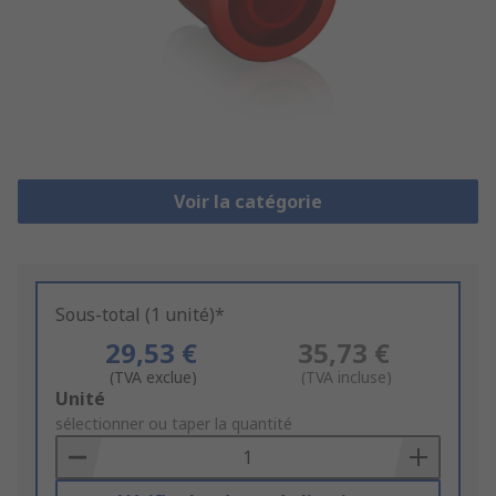
Voir la catégorie
Sous-total (1 unité)*
29,53 €
35,73 €
(TVA exclue)
(TVA incluse)
Add
Unité
to
sélectionner ou taper la quantité
Basket