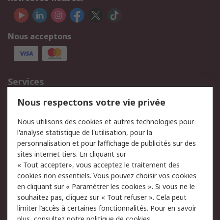
Nous acceptons
Services
750.000 produits
2.500 marques
Nous respectons votre vie privée
Commander
Solutions d’achat
Nous utilisons des cookies et autres technologies pour
Retours
Support technique
l'analyse statistique de l'utilisation, pour la
Track & trace
personnalisation et pour l’affichage de publicités sur des
sites internet tiers. En cliquant sur
« Tout accepter», vous acceptez le traitement des
Legal
cookies non essentiels. Vous pouvez choisir vos cookies
Politique de cookies
Sécurité des e-mails
en cliquant sur « Paramétrer les cookies ». Si vous ne le
souhaitez pas, cliquez sur « Tout refuser ». Cela peut
Politique de protection
Conditions générales
limiter l’accès à certaines fonctionnalités. Pour en savoir
des données - Mise à
de vente
plus, consultez notre
politique de cookies.