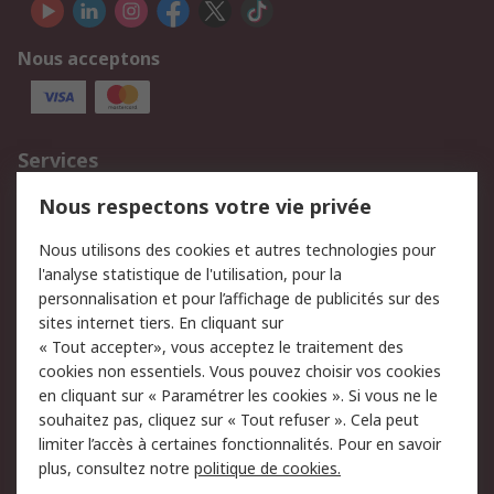
Nous acceptons
Services
750.000 produits
2.500 marques
Nous respectons votre vie privée
Commander
Solutions d’achat
Nous utilisons des cookies et autres technologies pour
Retours
Support technique
l'analyse statistique de l'utilisation, pour la
Track & trace
personnalisation et pour l’affichage de publicités sur des
sites internet tiers. En cliquant sur
« Tout accepter», vous acceptez le traitement des
Legal
cookies non essentiels. Vous pouvez choisir vos cookies
Politique de cookies
Sécurité des e-mails
en cliquant sur « Paramétrer les cookies ». Si vous ne le
souhaitez pas, cliquez sur « Tout refuser ». Cela peut
Politique de protection
Conditions générales
limiter l’accès à certaines fonctionnalités. Pour en savoir
des données - Mise à
de vente
plus, consultez notre
politique de cookies.
jour