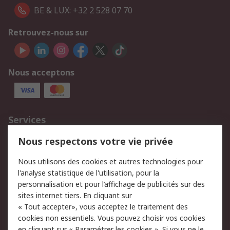
BE & LUX: +32 2 528 07 70
Retrouvez-nous sur
Nous acceptons
Services
750.000 produits
2.500 marques
Nous respectons votre vie privée
Commander
Solutions d’achat
Nous utilisons des cookies et autres technologies pour
Retours
Support technique
l'analyse statistique de l'utilisation, pour la
Track & trace
personnalisation et pour l’affichage de publicités sur des
sites internet tiers. En cliquant sur
« Tout accepter», vous acceptez le traitement des
Legal
cookies non essentiels. Vous pouvez choisir vos cookies
Politique de cookies
Sécurité des e-mails
en cliquant sur « Paramétrer les cookies ». Si vous ne le