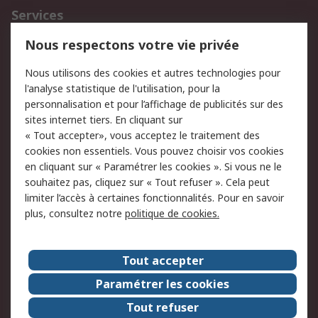
Services
750.000 produits
2.500 marques
Nous respectons votre vie privée
Commander
Solutions d’achat
Nous utilisons des cookies et autres technologies pour
Retours
Support technique
l'analyse statistique de l'utilisation, pour la
Track & trace
personnalisation et pour l’affichage de publicités sur des
sites internet tiers. En cliquant sur
« Tout accepter», vous acceptez le traitement des
Legal
cookies non essentiels. Vous pouvez choisir vos cookies
Politique de cookies
Sécurité des e-mails
en cliquant sur « Paramétrer les cookies ». Si vous ne le
souhaitez pas, cliquez sur « Tout refuser ». Cela peut
Politique de protection
Conditions générales
limiter l’accès à certaines fonctionnalités. Pour en savoir
des données - Mise à
de vente
plus, consultez notre
politique de cookies.
jour
A propos de RS
Tout accepter
Le groupe RS Group
A propos de RS
Paramétrer les cookies
RS dans le monde
Travaillez chez RS
Tout refuser