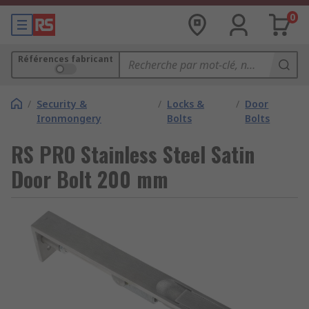
0
Références fabricant
/
Security &
/
Locks &
/
Door
Ironmongery
Bolts
Bolts
RS PRO Stainless Steel Satin
Door Bolt 200 mm