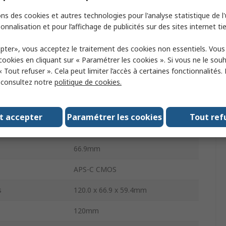
Yes
ns des cookies et autres technologies pour l'analyse statistique de l'u
lution
4K
onnalisation et pour l’affichage de publicités sur des sites internet tie
Alpha 6100 APS-C Camera
pter», vous acceptez le traitement des cookies non essentiels. Vou
 cookies en cliquant sur « Paramétrer les cookies ». Si vous ne le sou
 Shooting
8fps
« Tout refuser ». Cela peut limiter l’accès à certaines fonctionnalités.
, consultez notre
politique de cookies.
Black
396g
t accepter
Paramétrer les cookies
Tout ref
Yes
66.9mm
APS-C CMOS
s
120.0 x 66.9 x 59.4mm
120mm