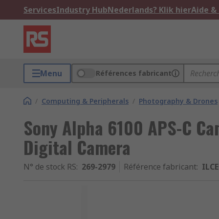
Services
Industry Hub
Nederlands? Klik hier
Aide &
Menu
Références fabricant
/
Computing & Peripherals
/
Photography & Drones
Sony Alpha 6100 APS-C C
Digital Camera
N° de stock RS
:
269-2979
Référence fabricant
:
ILCE