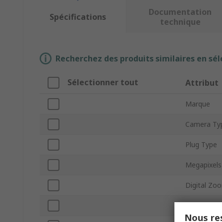
Documentation
Spécifications
technique
Recherchez des produits similaires en sél
Sélectionner tout
Attribut
Marque
Camera Ty
Plug Type
Megapixels
Digital Zo
WiFi
Nous res