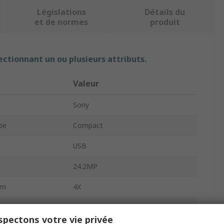
Législations
Détails du
et de normes
produit
ectionnant un ou plusieurs attributs.
Valeur
Sony
pe
Compact
USB
24.2MP
om
4X
Yes
pectons votre vie privée