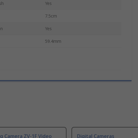
sh
Yes
7.5cm
en
Yes
59.4mm
og Camera ZV-1F Video
Digital Cameras