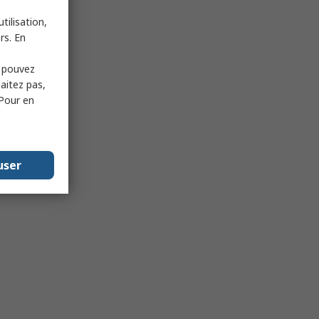
tilisation,
rs. En
s pouvez
haitez pas,
 Pour en
user