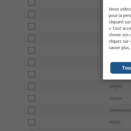
Viewfinder
Nous utiliso
Video Reso
pour la pers
cliquant sur
Model
« Tout acce
choisir vos
Continuous
cliquez sur 
savoir plus
Colour
Weight
Tou
NFC
Height
Sensor
Dimension
Width