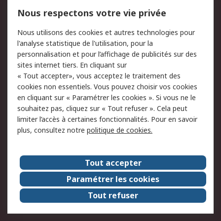
750.000 produits
2.500 marques
Nous respectons votre vie privée
Commander
Solutions d’achat
Nous utilisons des cookies et autres technologies pour
Retours
Support technique
l'analyse statistique de l'utilisation, pour la
Track & trace
personnalisation et pour l’affichage de publicités sur des
sites internet tiers. En cliquant sur
« Tout accepter», vous acceptez le traitement des
Legal
cookies non essentiels. Vous pouvez choisir vos cookies
Politique de cookies
Sécurité des e-mails
en cliquant sur « Paramétrer les cookies ». Si vous ne le
souhaitez pas, cliquez sur « Tout refuser ». Cela peut
Politique de protection
Conditions générales
limiter l’accès à certaines fonctionnalités. Pour en savoir
des données - Mise à
de vente
plus, consultez notre
politique de cookies.
jour
A propos de RS
Tout accepter
Le groupe RS Group
A propos de RS
Paramétrer les cookies
RS dans le monde
Travaillez chez RS
Tout refuser
ESG