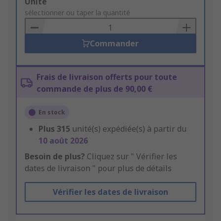
Add
Unité
to
sélectionner ou taper la quantité
Basket
Commander
Frais de livraison offerts pour toute
commande de plus de 90,00 €
En stock
Plus
315
unité(s) expédiée(s) à partir du
10 août 2026
Besoin de plus?
Cliquez sur " Vérifier les
dates de livraison " pour plus de détails
Vérifier les dates de livraison