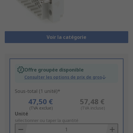
Voir la catégorie
Offre groupée disponible
Consulter les options de prix de gros
Sous-total (1 unité)*
47,50 €
57,48 €
(TVA exclue)
(TVA incluse)
Add
Unité
to
sélectionner ou taper la quantité
Basket