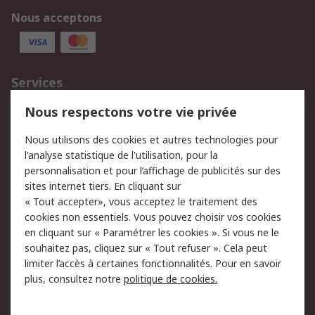
Nous acceptons
Services
750.000 produits
2.500 marques
Nous respectons votre vie privée
Commander
Solutions d’achat
Nous utilisons des cookies et autres technologies pour
Retours
Support technique
l'analyse statistique de l'utilisation, pour la
Track & trace
personnalisation et pour l’affichage de publicités sur des
sites internet tiers. En cliquant sur
« Tout accepter», vous acceptez le traitement des
Legal
cookies non essentiels. Vous pouvez choisir vos cookies
Politique de cookies
Sécurité des e-mails
en cliquant sur « Paramétrer les cookies ». Si vous ne le
souhaitez pas, cliquez sur « Tout refuser ». Cela peut
Politique de protection
Conditions générales
limiter l’accès à certaines fonctionnalités. Pour en savoir
des données - Mise à
de vente
plus, consultez notre
politique de cookies.
jour