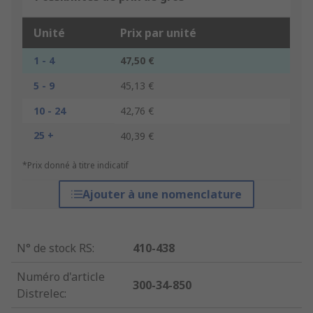
Unité
Prix par unité
1 - 4
47,50 €
5 - 9
45,13 €
10 - 24
42,76 €
25 +
40,39 €
*Prix donné à titre indicatif
Ajouter à une nomenclature
N° de stock RS
:
410-438
Numéro d'article
300-34-850
Distrelec
: