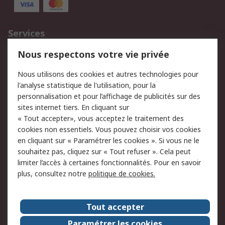
Services
750.000 produits
2.500 marques
Nous respectons votre vie privée
Commander
Solutions d’achat
Nous utilisons des cookies et autres technologies pour
Retours
Support technique
l'analyse statistique de l'utilisation, pour la
Track & trace
personnalisation et pour l’affichage de publicités sur des
sites internet tiers. En cliquant sur
« Tout accepter», vous acceptez le traitement des
Legal
cookies non essentiels. Vous pouvez choisir vos cookies
Politique de cookies
Sécurité des e-mails
en cliquant sur « Paramétrer les cookies ». Si vous ne le
souhaitez pas, cliquez sur « Tout refuser ». Cela peut
Politique de protection
Conditions générales
limiter l’accès à certaines fonctionnalités. Pour en savoir
des données - Mise à
de vente
plus, consultez notre
politique de cookies.
jour
A propos de RS
Tout accepter
Le groupe RS Group
A propos de RS
Paramétrer les cookies