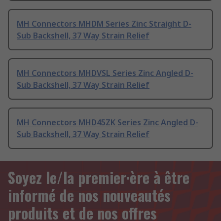
MH Connectors MHDM Series Zinc Straight D-
Sub Backshell, 37 Way Strain Relief
MH Connectors MHDVSL Series Zinc Angled D-
Sub Backshell, 37 Way Strain Relief
MH Connectors MHD45ZK Series Zinc Angled D-
Sub Backshell, 37 Way Strain Relief
Soyez le/la premier·ère à être
informé de nos nouveautés
produits et de nos offres