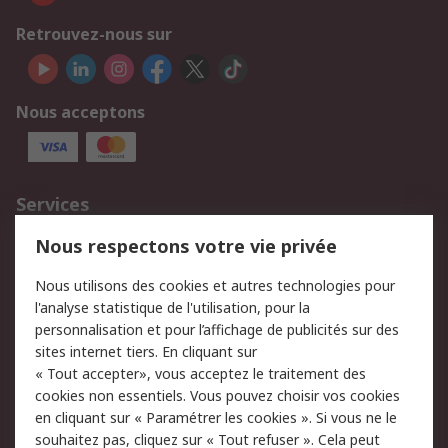
Retrouvez-nous sur
Nous acceptons
Services
750.000 produits
2.500 marques
Nous respectons votre vie privée
Commander
Solutions d’achat
Nous utilisons des cookies et autres technologies pour
Retours
Support technique
l'analyse statistique de l'utilisation, pour la
Track & trace
personnalisation et pour l’affichage de publicités sur des
sites internet tiers. En cliquant sur
« Tout accepter», vous acceptez le traitement des
Legal
cookies non essentiels. Vous pouvez choisir vos cookies
Politique de cookies
Sécurité des e-mails
en cliquant sur « Paramétrer les cookies ». Si vous ne le
souhaitez pas, cliquez sur « Tout refuser ». Cela peut
Politique de protection
Conditions générales