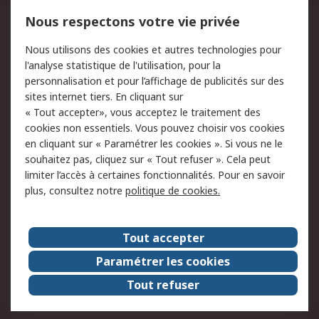
750.000 produits
2.500 marques
Nous respectons votre vie privée
Commander
Solutions d’achat
Nous utilisons des cookies et autres technologies pour
Retours
Support technique
l'analyse statistique de l'utilisation, pour la
Track & trace
personnalisation et pour l’affichage de publicités sur des
sites internet tiers. En cliquant sur
« Tout accepter», vous acceptez le traitement des
Legal
cookies non essentiels. Vous pouvez choisir vos cookies
Politique de cookies
Sécurité des e-mails
en cliquant sur « Paramétrer les cookies ». Si vous ne le
souhaitez pas, cliquez sur « Tout refuser ». Cela peut
Politique de protection
Conditions générales
limiter l’accès à certaines fonctionnalités. Pour en savoir
des données - Mise à
de vente
plus, consultez notre
politique de cookies.
jour
A propos de RS
Tout accepter
Le groupe RS Group
A propos de RS
Paramétrer les cookies
RS dans le monde
Travaillez chez RS
Tout refuser
ESG