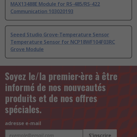
MAX13488E Module for RS-485/RS-422
Communication 103020193
Seeed Studio Grove-Temperature Sensor
Temperature Sensor for NCP18WF104F03RC
Grove Module
Soyez le/la premier·ère à être
informé de nos nouveautés
produits et de nos offres
spéciales.
adresse e-mail
S'inscrire