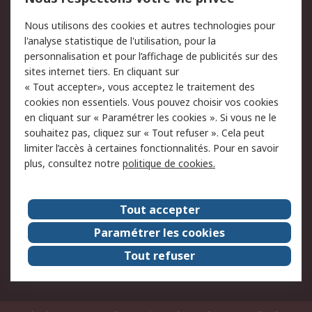
Commander
Solutions d’achat
Nous utilisons des cookies et autres technologies pour
Retours
Support technique
l'analyse statistique de l'utilisation, pour la
Track & trace
personnalisation et pour l’affichage de publicités sur des
sites internet tiers. En cliquant sur
« Tout accepter», vous acceptez le traitement des
Legal
cookies non essentiels. Vous pouvez choisir vos cookies
Politique de cookies
Sécurité des e-mails
en cliquant sur « Paramétrer les cookies ». Si vous ne le
souhaitez pas, cliquez sur « Tout refuser ». Cela peut
Politique de protection
Conditions générales
limiter l’accès à certaines fonctionnalités. Pour en savoir
des données - Mise à
de vente
plus, consultez notre
politique de cookies.
jour
A propos de RS
Tout accepter
Le groupe RS Group
A propos de RS
Paramétrer les cookies
RS dans le monde
Travaillez chez RS
Tout refuser
ESG