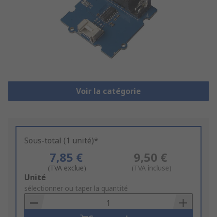
Voir la catégorie
Sous-total (1 unité)*
7,85 €
9,50 €
(TVA exclue)
(TVA incluse)
Add
Unité
to
sélectionner ou taper la quantité
Basket