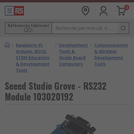
0
Références fabricant
/
Raspberry Pi,
/
Development
/
Communication
Arduino, ROCK,
Tools &
& Wireless
STEM Education
Single Board
Development
& Development
Computers
Tools
Tools
Seeed Studio Grove - RS232
Module 103020192