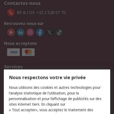
Contactez-nous
BE & LUX: +32 2 528 07 70
Retrouvez-nous sur
Nous acceptons
Services
750.000 produits
2.500 marques
Nous respectons votre vie privée
Commander
Solutions d’achat
Nous utilisons des cookies et autres technologies pour
Retours
Support technique
l'analyse statistique de l'utilisation, pour la
Track & trace
personnalisation et pour l’affichage de publicités sur des
sites internet tiers. En cliquant sur
« Tout accepter», vous acceptez le traitement des
Legal