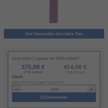
Voir l’ensemble des Cable Ties
Sous-total (1 paquet de 1000 unités)*
375,00 €
454,00 €
(TVA exclue)
(TVA incluse)
Add
Unité
to
sélectionner ou taper la quantité
Basket
Commander