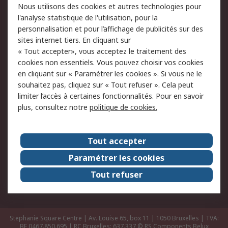
Nous utilisons des cookies et autres technologies pour
Retours
Support technique
l'analyse statistique de l'utilisation, pour la
Track & trace
personnalisation et pour l’affichage de publicités sur des
sites internet tiers. En cliquant sur
« Tout accepter», vous acceptez le traitement des
Legal
cookies non essentiels. Vous pouvez choisir vos cookies
Politique de cookies
Sécurité des e-mails
en cliquant sur « Paramétrer les cookies ». Si vous ne le
souhaitez pas, cliquez sur « Tout refuser ». Cela peut
Politique de protection
Conditions générales
limiter l’accès à certaines fonctionnalités. Pour en savoir
des données - Mise à
de vente
plus, consultez notre
politique de cookies.
jour
A propos de RS
Tout accepter
Le groupe RS Group
A propos de RS
Paramétrer les cookies
RS dans le monde
Travaillez chez RS
Tout refuser
ESG
Stephanie Square Centre | Av. Louise 65, box 11 | 1050 Bruxelles | TVA:
BE 0467.850.695 | RC Bruxelles: 637.337
© RS Components Belux