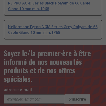
RS PRO AG-D Series Black Polyamide 66 Cable
Gland 10 mm min. IP68
HellermannTyton NGM Series Grey Polyamide 66
Cable Gland 10 mm min. IP68
Soyez le/la premier·ère à être
informé de nos nouveautés
produits et de nos offres
spéciales.
adresse e-mail
S'inscrire