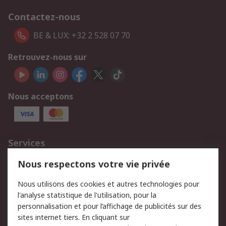
Contactez-nous
BE & LUX: +32 2 528 07 70
Retrouvez-nous sur
Nous acceptons
Services
750.000 produits
2.500 marques
Nous respectons votre vie privée
Commander
Solutions d’achat
Nous utilisons des cookies et autres technologies pour
Retours
Support technique
l'analyse statistique de l'utilisation, pour la
Track & trace
personnalisation et pour l’affichage de publicités sur des
sites internet tiers. En cliquant sur