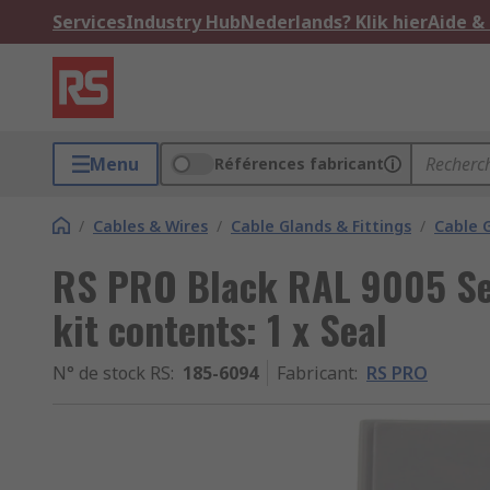
Services
Industry Hub
Nederlands? Klik hier
Aide &
Menu
Références fabricant
/
Cables & Wires
/
Cable Glands & Fittings
/
Cable 
RS PRO Black RAL 9005 Ser
kit contents: 1 x Seal
N° de stock RS
:
185-6094
Fabricant
:
RS PRO