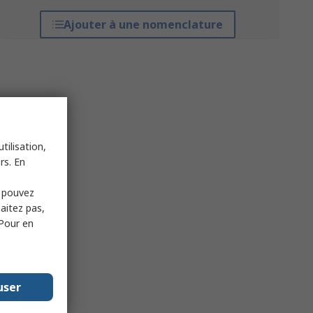
Ajouter à une nomenclature
tilisation,
rs. En
s pouvez
haitez pas,
 Pour en
user