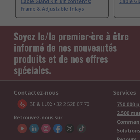
Cable Gland Kit, kit contents:
Cable Gl
Frame & Adjustable Inlays
Soyez le/la premier·ère à être
informé de nos nouveautés
produits et de nos offres
spéciales.
Contactez-nous
Services
BE & LUX: +32 2 528 07 70
750.000 p
2.500 ma
Retrouvez-nous sur
Comman
Solutions
Retours