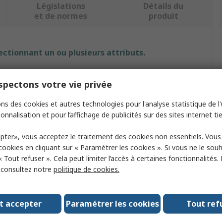
Législations
Détails du
et de normes
produit
ectionnant un ou plusieurs attributs.
Valeur
pectons votre vie privée
RS PRO
ns des cookies et autres technologies pour l'analyse statistique de l'u
onnalisation et pour l’affichage de publicités sur des sites internet tie
ype
Cable Gland Kit
pter», vous acceptez le traitement des cookies non essentiels. Vou
nts
1 x Seal
 cookies en cliquant sur « Paramétrer les cookies ». Si vous ne le sou
« Tout refuser ». Cela peut limiter l’accès à certaines fonctionnalités.
 Pieces
10
, consultez notre
politique de cookies.
Black RAL 9005
 Area Certification
No
t accepter
Paramétrer les cookies
Tout ref
/Approvals
RoHS Compliant