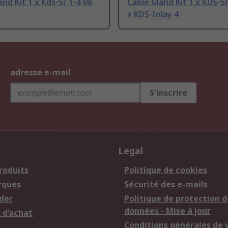
and Kit 1 x Kds-Sr 1-4 Bk
Cable Gland Kit 1 x KDS-Sr
x KDS-Inlay 4
adresse e-mail
S'inscrire
Legal
roduits
Politique de cookies
rques
Sécurité des e-mails
der
Politique de protection d
données - Mise à jour
 d’achat
Conditions générales de 