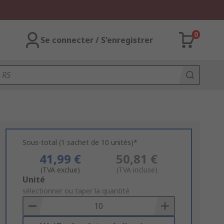
0
Se connecter / S'enregistrer
Sous-total (1 sachet de 10 unités)*
41,99 €
50,81 €
(TVA exclue)
(TVA incluse)
Add
Unité
to
sélectionner ou taper la quantité
Basket