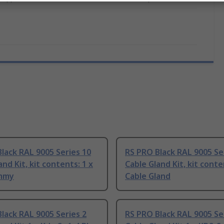
lack RAL 9005 Series 10
RS PRO Black RAL 9005 Se
and Kit, kit contents: 1 x
Cable Gland Kit, kit conte
mmy
Cable Gland
lack RAL 9005 Series 2
RS PRO Black RAL 9005 Se