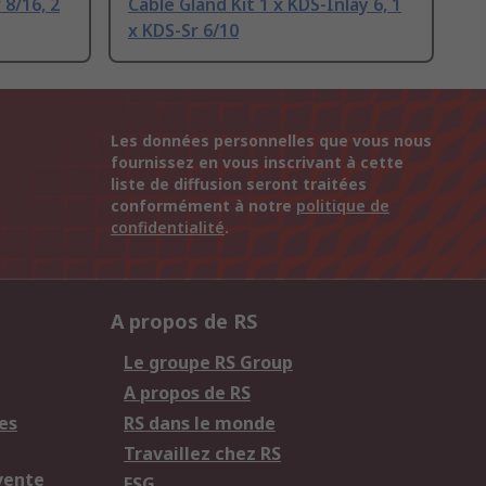
 8/16, 2
Cable Gland Kit 1 x KDS-Inlay 6, 1
x KDS-Sr 6/10
Les données personnelles que vous nous
fournissez en vous inscrivant à cette
liste de diffusion seront traitées
conformément à notre
politique de
confidentialité
.
A propos de RS
Le groupe RS Group
A propos de RS
es
RS dans le monde
Travaillez chez RS
vente
ESG