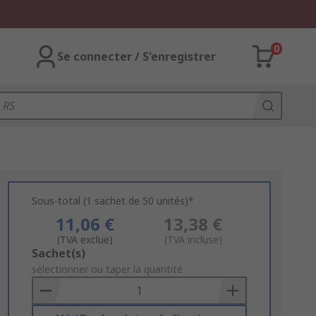
0
Se connecter / S'enregistrer
Sous-total (1 sachet de 50 unités)*
11,06 €
13,38 €
(TVA exclue)
(TVA incluse)
Add
Sachet(s)
to
sélectionner ou taper la quantité
Basket