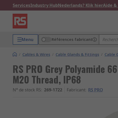
Services
Industry Hub
Nederlands? Klik hier
Aide &
Menu
Références fabricant
/
Cables & Wires
/
Cable Glands & Fittings
/
Cable 
RS PRO Grey Polyamide 66 
M20 Thread, IP68
N° de stock RS
:
269-1722
Fabricant
:
RS PRO