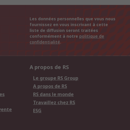
Les données personnelles que vous nous
fournissez en vous inscrivant à cette
liste de diffusion seront traitées
conformément à notre
politique de
confidentialité
.
A propos de RS
Le groupe RS Group
A propos de RS
es
RS dans le monde
Travaillez chez RS
vente
ESG