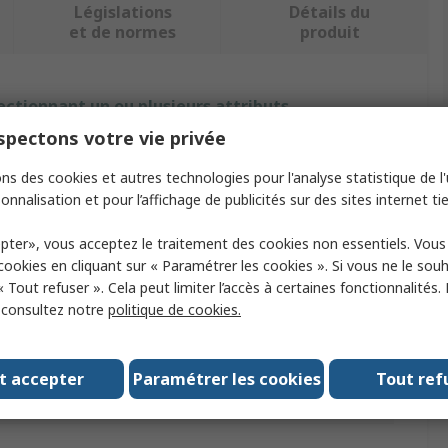
Législations
Détails du
et de normes
produit
ectionnant un ou plusieurs attributs.
pectons votre vie privée
tribut
Valeur
ns des cookies et autres technologies pour l'analyse statistique de l'u
que
RS PRO
onnalisation et pour l’affichage de publicités sur des sites internet tie
erial
Polyamide 66
pter», vous acceptez le traitement des cookies non essentiels. Vou
 cookies en cliquant sur « Paramétrer les cookies ». Si vous ne le sou
duct Type
Cable Gland Locknut
« Tout refuser ». Cela peut limiter l’accès à certaines fonctionnalités.
, consultez notre
politique de cookies.
ead Size
M20
our
Grey
t accepter
Paramétrer les cookies
Tout ref
Rating
IP68