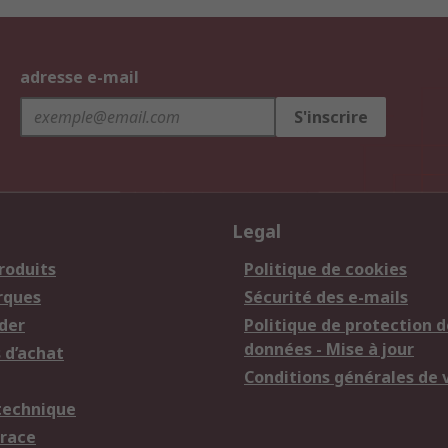
adresse e-mail
S'inscrire
Legal
roduits
Politique de cookies
rques
Sécurité des e-mails
der
Politique de protection d
données - Mise à jour
 d’achat
Conditions générales de 
technique
trace