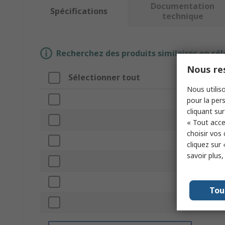
Documentation
Spécifications
technique
Recherchez des produits similaires en sél
Nous res
Sélectionner tout
At
Nous utiliso
Mar
pour la pers
cliquant sur
Mat
« Tout acce
choisir vos
Pro
cliquez sur 
savoir plus
Thr
Col
Tou
IP 