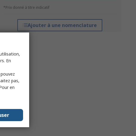
*Prix donné à titre indicatif
Ajouter à une nomenclature
tilisation,
rs. En
s pouvez
haitez pas,
 Pour en
user