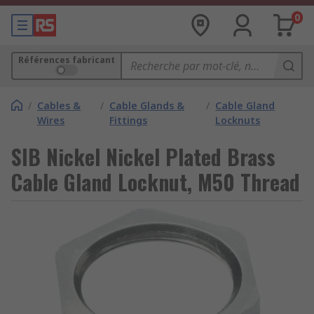
0
Références fabricant
/
Cables &
/
Cable Glands &
/
Cable Gland
Wires
Fittings
Locknuts
SIB Nickel Nickel Plated Brass
Cable Gland Locknut, M50 Thread