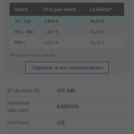
Unité
Prix par unité
La Boite*
10 - 140
7,859 €
78,59 €
150 - 490
7,465 €
74,65 €
500 +
7,073 €
70,73 €
*Prix donné à titre indicatif
Ajouter à une nomenclature
N° de stock RS
:
531-040
Référence
D4350101
fabricant
:
Fabricant
:
SIB