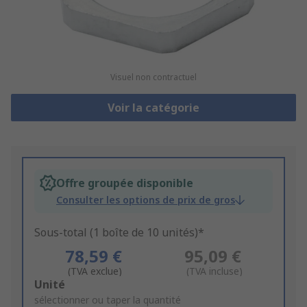
Visuel non contractuel
Voir la catégorie
Offre groupée disponible
Consulter les options de prix de gros
Sous-total (1 boîte de 10 unités)*
78,59 €
95,09 €
(TVA exclue)
(TVA incluse)
Add
Unité
to
sélectionner ou taper la quantité