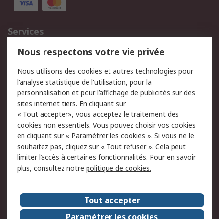
Services
750.000 produits
2.500 marques
Nous respectons votre vie privée
Commander
Solutions d’achat
Nous utilisons des cookies et autres technologies pour
Retours
Support technique
l'analyse statistique de l'utilisation, pour la
Track & trace
personnalisation et pour l’affichage de publicités sur des
sites internet tiers. En cliquant sur
« Tout accepter», vous acceptez le traitement des
Legal
cookies non essentiels. Vous pouvez choisir vos cookies
Politique de cookies
Sécurité des e-mails
en cliquant sur « Paramétrer les cookies ». Si vous ne le
souhaitez pas, cliquez sur « Tout refuser ». Cela peut
Politique de protection
Conditions générales
limiter l’accès à certaines fonctionnalités. Pour en savoir
des données - Mise à
de vente
plus, consultez notre
politique de cookies.
jour
A propos de RS
Tout accepter
Le groupe RS Group
A propos de RS
Paramétrer les cookies