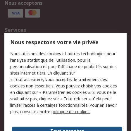
Nous acceptons
Services
750.000 produits
2.500 marques
Nous respectons votre vie privée
Commander
Solutions d’achat
Nous utilisons des cookies et autres technologies pour
Retours
Support technique
l'analyse statistique de l'utilisation, pour la
Track & trace
personnalisation et pour l’affichage de publicités sur des
sites internet tiers. En cliquant sur
« Tout accepter», vous acceptez le traitement des
Legal
cookies non essentiels. Vous pouvez choisir vos cookies
Politique de cookies
Sécurité des e-mails
en cliquant sur « Paramétrer les cookies ». Si vous ne le
souhaitez pas, cliquez sur « Tout refuser ». Cela peut
Politique de protection
Conditions générales
limiter l’accès à certaines fonctionnalités. Pour en savoir
des données - Mise à
de vente
plus, consultez notre
politique de cookies.
jour
A propos de RS
Tout accepter