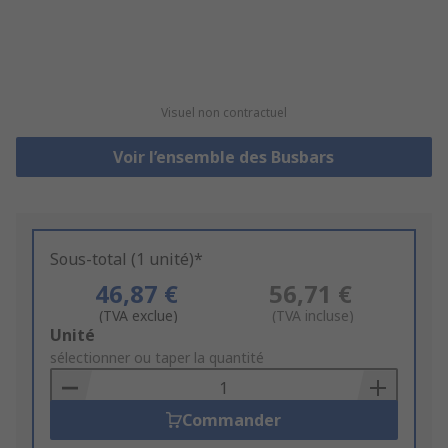
Visuel non contractuel
Voir l’ensemble des Busbars
Sous-total (1 unité)*
46,87 €
56,71 €
(TVA exclue)
(TVA incluse)
Add
Unité
to
sélectionner ou taper la quantité
Basket
Commander