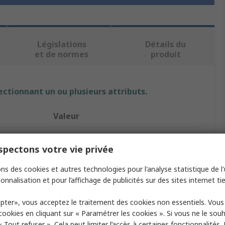
Législations
Détails du
et de normes
produit
ectionnant un ou plusieurs attributs.
Valeur
Hirschmann Test & Measurement
pectons votre vie privée
Green, Yellow
ns des cookies et autres technologies pour l'analyse statistique de l'u
Binding Post
onnalisation et pour l’affichage de publicités sur des sites internet tie
ial
Brass
pter», vous acceptez le traitement des cookies non essentiels. Vou
 cookies en cliquant sur « Paramétrer les cookies ». Si vous ne le sou
35A
« Tout refuser ». Cela peut limiter l’accès à certaines fonctionnalités.