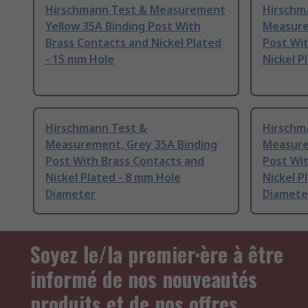
Hirschmann Test & Measurement
Hirschm
Yellow 35A Binding Post With
Measure
Brass Contacts and Nickel Plated
Post Wit
- 15 mm Hole
Nickel P
Hirschmann Test &
Hirschm
Measurement, Grey 35A Binding
Measure
Post With Brass Contacts and
Post Wit
Nickel Plated - 8 mm Hole
Nickel P
Diameter
Diamete
Soyez le/la premier·ère à être
informé de nos nouveautés
produits et de nos offres