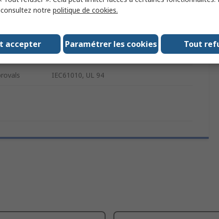
, consultez notre
politique de cookies.
ng
Nickel
60V dc
t accepter
Paramétrer les cookies
Tout ref
r
15mm
rovals
IEC61010, UL 94