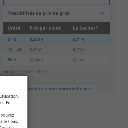
Possibilités de prix de gros
Unité
Prix par unité
Le Sachet*
2 - 8
3,355 €
6,71 €
10 - 48
3,10 €
6,20 €
50 +
2,945 €
5,89 €
*Prix donné à titre indicatif
Ajouter à une nomenclature
tilisation,
rs. En
s pouvez
haitez pas,
 Pour en