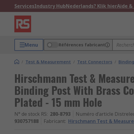
Services
Industry Hub
Nederlands? Klik hier
Aide &
Menu
Références fabricant
/
Test & Measurement
/
Test Connectors
/
Binding
Hirschmann Test & Measure
Binding Post With Brass Co
Plated - 15 mm Hole
N° de stock RS
:
280-8793
Numéro d'article Distrele
930757188
Fabricant
:
Hirschmann Test & Measur