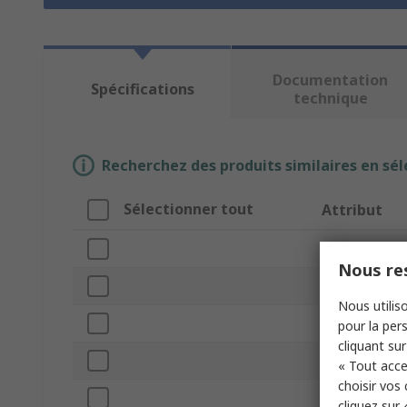
Documentation
Spécifications
technique
Recherchez des produits similaires en sél
Sélectionner tout
Attribut
Marque
Nous res
Colour
Nous utiliso
Product Type
pour la pers
cliquant sur
Contact Mater
« Tout acce
choisir vos
Current
cliquez sur 