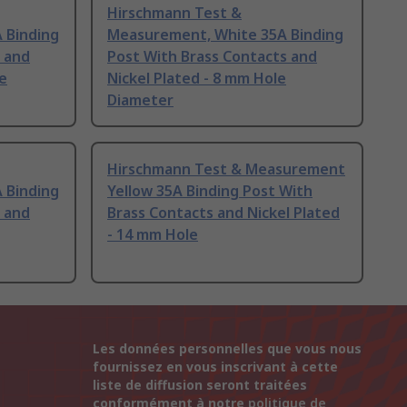
Hirschmann Test &
 Binding
Measurement, White 35A Binding
 and
Post With Brass Contacts and
le
Nickel Plated - 8 mm Hole
Diameter
Hirschmann Test & Measurement
 Binding
Yellow 35A Binding Post With
 and
Brass Contacts and Nickel Plated
- 14 mm Hole
Les données personnelles que vous nous
fournissez en vous inscrivant à cette
liste de diffusion seront traitées
conformément à notre
politique de