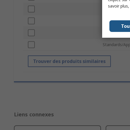
savoir plus
Contact Plati
Voltage
Tou
Hole Diamete
Standards/App
Trouver des produits similaires
Liens connexes