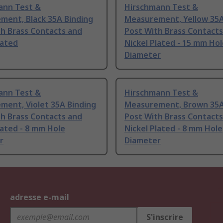
ann Test &
Hirschmann Test &
ment, Black 35A Binding
Measurement, Yellow 35A
h Brass Contacts and
Post With Brass Contacts
lated
Nickel Plated - 15 mm Ho
Diameter
ann Test &
Hirschmann Test &
ment, Violet 35A Binding
Measurement, Brown 35A
h Brass Contacts and
Post With Brass Contacts
lated - 8 mm Hole
Nickel Plated - 8 mm Hole
r
Diameter
adresse e-mail
S'inscrire