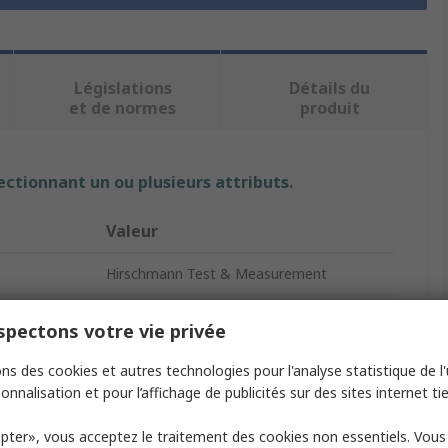
Législations
Détails du
et de normes
produit
ectionnant un ou plusieurs attributs.
Valeur
Hirschmann Test & Measurement
Blue
pectons votre vie privée
Banana Socket
ns des cookies et autres technologies pour l'analyse statistique de l'u
onnalisation et pour l’affichage de publicités sur des sites internet tie
Female
pter», vous acceptez le traitement des cookies non essentiels. Vou
Method
Tab