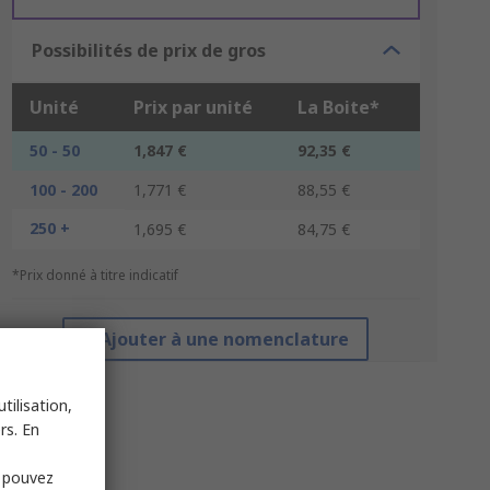
Possibilités de prix de gros
Unité
Prix par unité
La Boite*
50 - 50
1,847 €
92,35 €
100 - 200
1,771 €
88,55 €
250 +
1,695 €
84,75 €
*Prix donné à titre indicatif
Ajouter à une nomenclature
tilisation,
rs. En
s pouvez