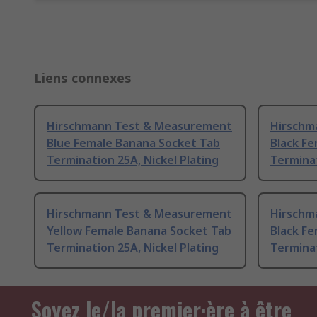
Liens connexes
Hirschmann Test & Measurement
Hirschm
Blue Female Banana Socket Tab
Black F
Termination 25A, Nickel Plating
Terminat
Hirschmann Test & Measurement
Hirschm
Yellow Female Banana Socket Tab
Black F
Termination 25A, Nickel Plating
Terminat
Soyez le/la premier·ère à être