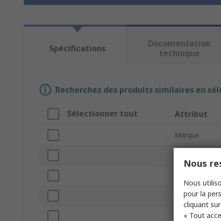
Documentation
Spécifications
technique
Recherchez des produits similaires en sél
Sélectionner tout
Attribut
Marque
Colour
Nous res
Product Type
Nous utiliso
pour la pers
Gender
cliquant sur
« Tout acce
Termination 