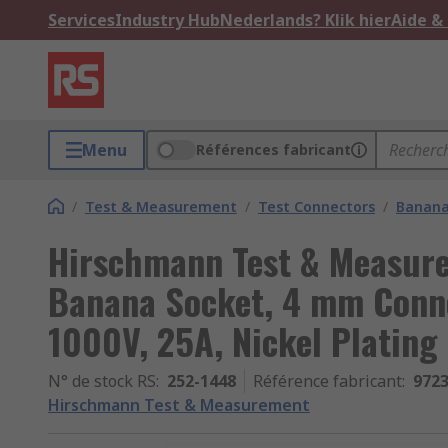
Services
Industry Hub
Nederlands? Klik hier
Aide &
Menu
Références fabricant
/
Test & Measurement
/
Test Connectors
/
Banana
Hirschmann Test & Measur
Banana Socket, 4 mm Conne
1000V, 25A, Nickel Plating
N° de stock RS
:
252-1448
Référence fabricant
:
972
Hirschmann Test & Measurement