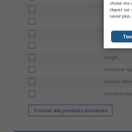
choisir vos
Current
cliquez sur 
savoir plus
Voltage
Connector Siz
Tou
Contact Plati
Length
Connector Ty
Contact Mater
Standards/App
Trouver des produits similaires