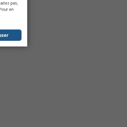
haitez pas,
 Pour en
user