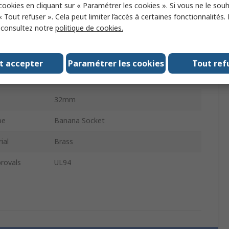
 cookies en cliquant sur « Paramétrer les cookies ». Si vous ne le sou
25A
« Tout refuser ». Cela peut limiter l’accès à certaines fonctionnalités.
, consultez notre
politique de cookies.
1000V
e
4 mm
t accepter
Paramétrer les cookies
Tout ref
ng
Nickel
32mm
pe
Banana Socket
ial
Brass
rovals
UL94