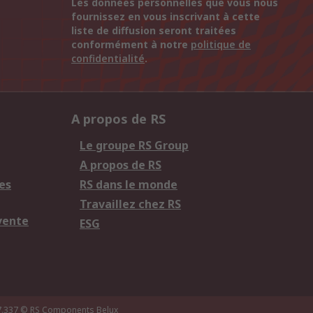
Les données personnelles que vous nous
fournissez en vous inscrivant à cette
liste de diffusion seront traitées
conformément à notre
politique de
confidentialité
.
A propos de RS
Le groupe RS Group
A propos de RS
es
RS dans le monde
Travaillez chez RS
vente
ESG
7.337
© RS Components Belux