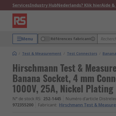
Services
Industry Hub
Nederlands? Klik hier
Aide &
Menu
Références fabricant
/
Test & Measurement
/
Test Connectors
/
Banana
Hirschmann Test & Measur
Banana Socket, 4 mm Conne
1000V, 25A, Nickel Plating
N° de stock RS
:
252-1445
Numéro d'article Distrele
972355200
Fabricant
:
Hirschmann Test & Measur