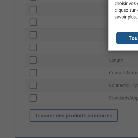
choisir vos
Current
cliquez sur 
savoir plus
Voltage
Connector Siz
Tou
Contact Plati
Length
Contact Mater
Connector Ty
Standards/App
Trouver des produits similaires