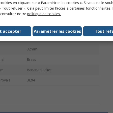
 cookies en cliquant sur « Paramétrer les cookies ». Si vous ne le sou
25A
« Tout refuser ». Cela peut limiter l’accès à certaines fonctionnalités.
, consultez notre
politique de cookies.
1000V
e
4 mm
t accepter
Paramétrer les cookies
Tout ref
ng
Nickel
32mm
ial
Brass
pe
Banana Socket
rovals
UL94