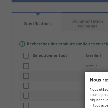
Documentation
Spécifications
technique
Recherchez des produits similaires en sél
Sélectionner tout
Attribut
Marque
Product Type
Nous res
Colour
Nous utiliso
pour la pers
Gender
cliquant sur
« Tout acce
Termination 