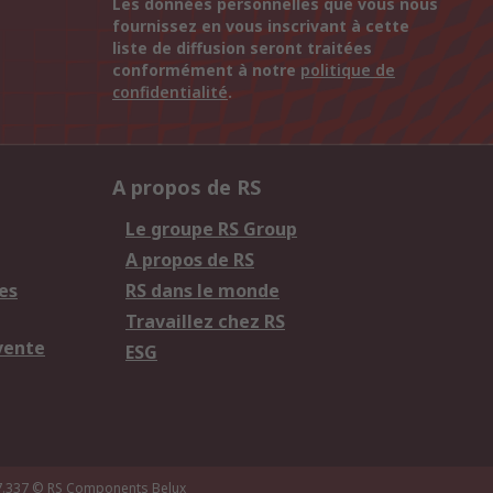
Les données personnelles que vous nous
fournissez en vous inscrivant à cette
liste de diffusion seront traitées
conformément à notre
politique de
confidentialité
.
A propos de RS
Le groupe RS Group
A propos de RS
es
RS dans le monde
Travaillez chez RS
vente
ESG
7.337
© RS Components Belux