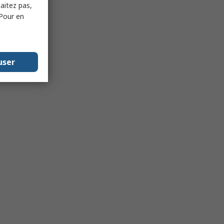
haitez pas,
 Pour en
user