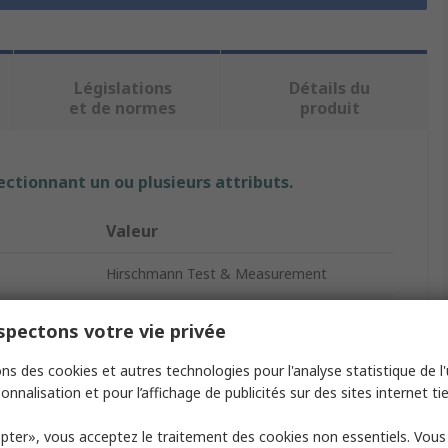
Législations
Détails du
et de normes
produit
ectionnant un ou plusieurs attributs.
Valeur
Hirschmann Test & Measurement
Banana Socket
pectons votre vie privée
Black
ns des cookies et autres technologies pour l'analyse statistique de l'u
onnalisation et pour l’affichage de publicités sur des sites internet tie
Female
pter», vous acceptez le traitement des cookies non essentiels. Vou
Method
Tab