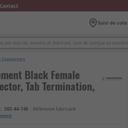
 Contact
Suivi de colis
 Connectors
ement Black Female
ctor, Tab Termination,
c
:
303-44-740
Référence fabricant
:
ement