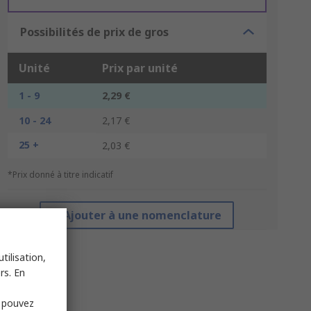
Possibilités de prix de gros
Unité
Prix par unité
1 - 9
2,29 €
10 - 24
2,17 €
25 +
2,03 €
*Prix donné à titre indicatif
Ajouter à une nomenclature
tilisation,
rs. En
s pouvez