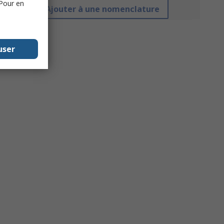
 Pour en
Ajouter à une nomenclature
user