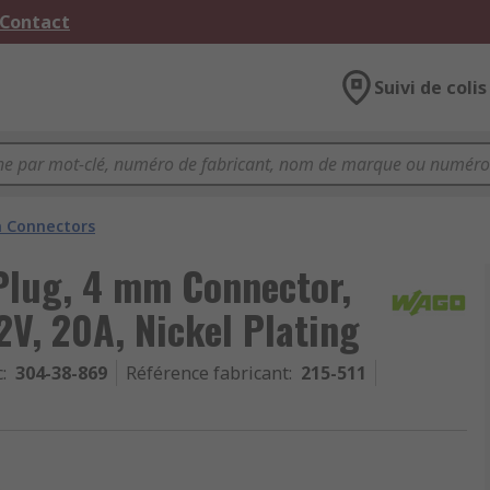
 Contact
Suivi de colis
 Connectors
Plug, 4 mm Connector,
V, 20A, Nickel Plating
c
:
304-38-869
Référence fabricant
:
215-511