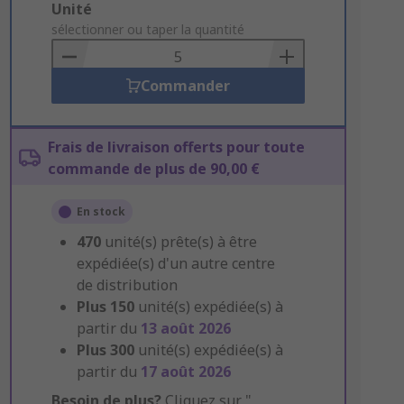
Add
Unité
to
sélectionner ou taper la quantité
Basket
Commander
Frais de livraison offerts pour toute
commande de plus de 90,00 €
En stock
470
unité(s) prête(s) à être
expédiée(s) d'un autre centre
de distribution
Plus
150
unité(s) expédiée(s) à
partir du
13 août 2026
Plus
300
unité(s) expédiée(s) à
partir du
17 août 2026
Besoin de plus?
Cliquez sur "