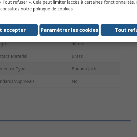
« Tout refuser ». Cela peut limiter l’accès à certaines fonctionnalités.
tage
42V
, consultez notre
politique de cookies.
nector Size
4 mm
t accepter
Paramétrer les cookies
Tout ref
tact Plating
Nickel
ngth
40mm
tact Material
Brass
nnector Type
Banana Jack
ndards/Approvals
No