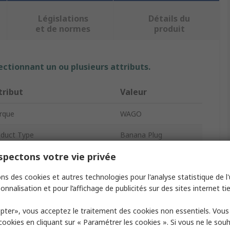
Législations
Détails du
et de normes
produit
ectionnant un ou plusieurs attributs.
tribut
Valeur
rque
WAGO
duct Type
Banana Plug
pectons votre vie privée
our
Yellow
ns des cookies et autres technologies pour l'analyse statistique de l'u
nder
Male
onnalisation et pour l’affichage de publicités sur des sites internet tie
rent
20A
pter», vous acceptez le traitement des cookies non essentiels. Vou
rmination Method
Cage Clamp
 cookies en cliquant sur « Paramétrer les cookies ». Si vous ne le sou