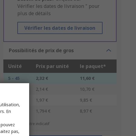
Vérifier les dates de livraison " pour
plus de détails
Vérifier les dates de livraison
Possibilités de prix de gros
Unité
Prix par unité
le paquet*
5 - 45
2,32 €
11,60 €
50 - 120
2,14 €
10,70 €
125 - 245
1,97 €
9,85 €
tilisation,
250 +
1,794 €
8,97 €
rs. En
*Prix donné à titre indicatif
s pouvez
haitez pas,