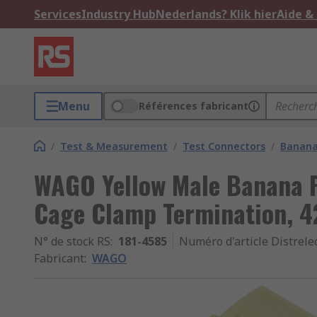
Services
Industry Hub
Nederlands? Klik hier
Aide &
Menu
Références fabricant
/
Test & Measurement
/
Test Connectors
/
Banana
WAGO Yellow Male Banana 
Cage Clamp Termination, 42
N° de stock RS
:
181-4585
Numéro d'article Distrele
Fabricant
:
WAGO