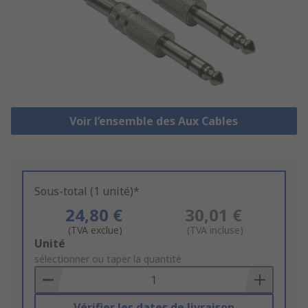
Voir l’ensemble des Aux Cables
Sous-total (1 unité)*
24,80 €
30,01 €
(TVA exclue)
(TVA incluse)
Add
Unité
to
sélectionner ou taper la quantité
Basket
Vérifier les dates de livraison