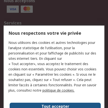
Nous acceptons
Services
750.000 produits
2.500 marques
Nous respectons votre vie privée
Commander
Solutions d’achat
Nous utilisons des cookies et autres technologies pour
Retours
Support technique
l'analyse statistique de l'utilisation, pour la
Track & trace
personnalisation et pour l’affichage de publicités sur des
sites internet tiers. En cliquant sur
« Tout accepter», vous acceptez le traitement des
Legal
cookies non essentiels. Vous pouvez choisir vos cookies
Politique de cookies
Sécurité des e-mails
en cliquant sur « Paramétrer les cookies ». Si vous ne le
souhaitez pas, cliquez sur « Tout refuser ». Cela peut
Politique de protection
Conditions générales
limiter l’accès à certaines fonctionnalités. Pour en savoir
des données - Mise à
de vente
plus, consultez notre
politique de cookies.
jour
A propos de RS
Tout accepter