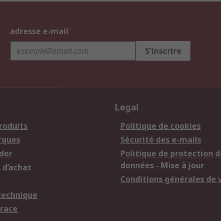
adresse e-mail
S'inscrire
Legal
roduits
Politique de cookies
rques
Sécurité des e-mails
der
Politique de protection d
données - Mise à jour
 d’achat
Conditions générales de 
technique
trace