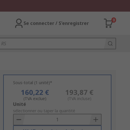
0
Se connecter / S'enregistrer
Sous-total (1 unité)*
160,22 €
193,87 €
(TVA exclue)
(TVA incluse)
Add
Unité
to
sélectionner ou taper la quantité
Basket