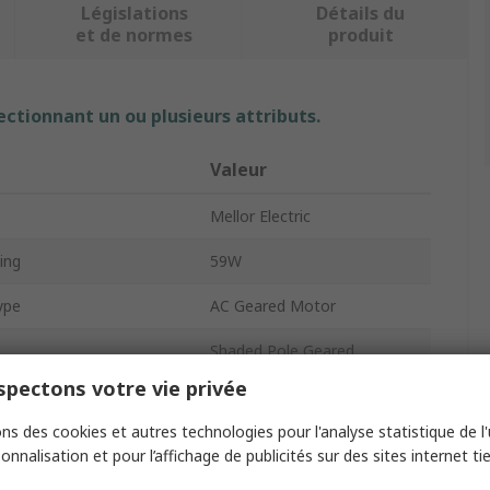
Législations
Détails du
et de normes
produit
ectionnant un ou plusieurs attributs.
Valeur
Mellor Electric
ing
59W
ype
AC Geared Motor
Shaded Pole Geared
pectons votre vie privée
tage
230V
ns des cookies et autres technologies pour l'analyse statistique de l'u
eed
5.3rpm
onnalisation et pour l’affichage de publicités sur des sites internet tie
Type
Spur