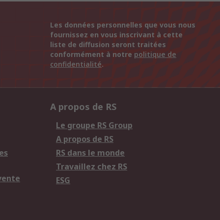
Les données personnelles que vous nous
fournissez en vous inscrivant à cette
liste de diffusion seront traitées
conformément à notre
politique de
confidentialité
.
A propos de RS
Le groupe RS Group
A propos de RS
es
RS dans le monde
Travaillez chez RS
vente
ESG