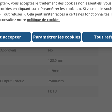
pter», vous acceptez le traitement des cookies non essentiels. Vou
 cookies en cliquant sur « Paramétrer les cookies ». Si vous ne le sou
meter
14.7mm
« Tout refuser ». Cela peut limiter l’accès à certaines fonctionnalités.
Steel
, consultez notre
politique de cookies.
gth
25.4mm
t accepter
Paramétrer les cookies
Tout ref
123.5mm
/Approvals
No
123.5mm
119mm
Output Torque
2500Ncm
FBT3