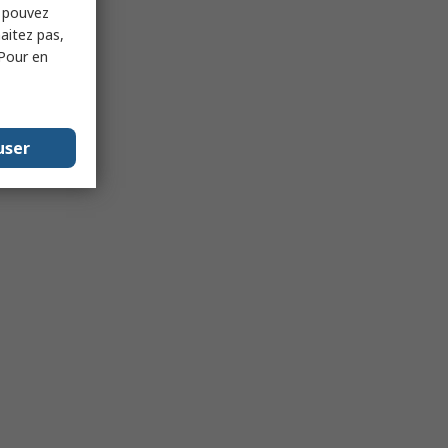
s pouvez
haitez pas,
 Pour en
user