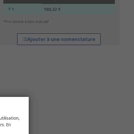
1 +
160,22 €
*Prix donné à titre indicatif
Ajouter à une nomenclature
tilisation,
rs. En