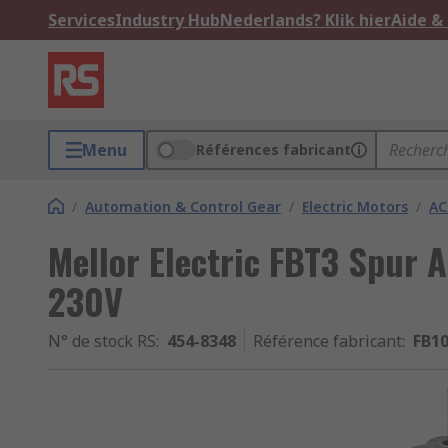
Services
Industry Hub
Nederlands? Klik hier
Aide &
Menu
Références fabricant
/
Automation & Control Gear
/
Electric Motors
/
AC
Mellor Electric FBT3 Spur 
230V
N° de stock RS
:
454-8348
Référence fabricant
:
FB1