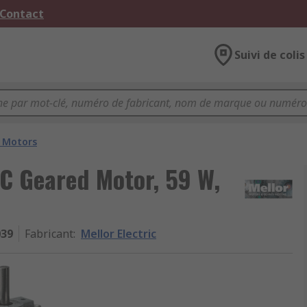
 Contact
Suivi de colis
 Motors
AC Geared Motor, 59 W,
039
Fabricant
:
Mellor Electric