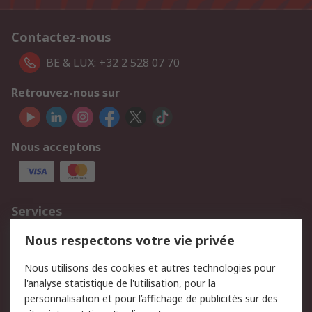
Contactez-nous
BE & LUX: +32 2 528 07 70
Retrouvez-nous sur
Nous acceptons
Services
750.000 produits
2.500 marques
Nous respectons votre vie privée
Commander
Solutions d’achat
Nous utilisons des cookies et autres technologies pour
Retours
Support technique
l'analyse statistique de l'utilisation, pour la
Track & trace
personnalisation et pour l’affichage de publicités sur des