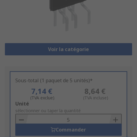
Voir la catégorie
Sous-total (1 paquet de 5 unités)*
7,14 €
8,64 €
(TVA exclue)
(TVA incluse)
Add
Unité
to
sélectionner ou taper la quantité
Basket
Commander