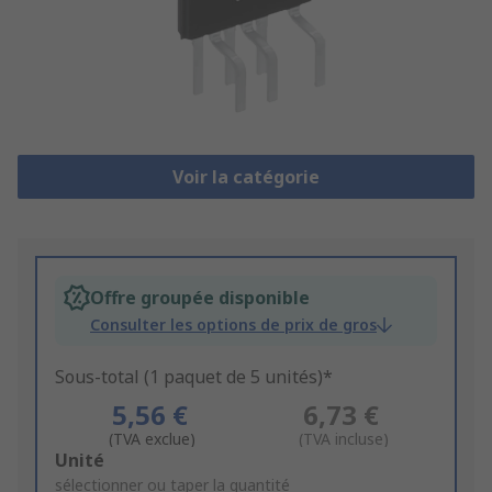
Voir la catégorie
Offre groupée disponible
Consulter les options de prix de gros
Sous-total (1 paquet de 5 unités)*
5,56 €
6,73 €
(TVA exclue)
(TVA incluse)
Add
Unité
to
sélectionner ou taper la quantité