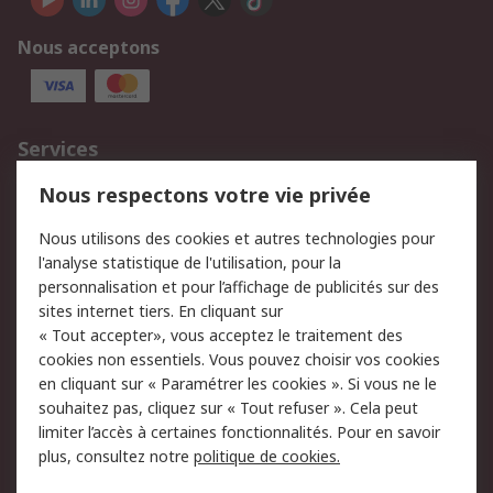
Nous acceptons
Services
750.000 produits
2.500 marques
Nous respectons votre vie privée
Commander
Solutions d’achat
Nous utilisons des cookies et autres technologies pour
Retours
Support technique
l'analyse statistique de l'utilisation, pour la
Track & trace
personnalisation et pour l’affichage de publicités sur des
sites internet tiers. En cliquant sur
« Tout accepter», vous acceptez le traitement des
Legal
cookies non essentiels. Vous pouvez choisir vos cookies
Politique de cookies
Sécurité des e-mails
en cliquant sur « Paramétrer les cookies ». Si vous ne le
souhaitez pas, cliquez sur « Tout refuser ». Cela peut
Politique de protection
Conditions générales
limiter l’accès à certaines fonctionnalités. Pour en savoir
des données - Mise à
de vente
plus, consultez notre
politique de cookies.
jour