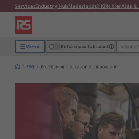
Services
Industry Hub
Nederlands? Klik hier
Aide &
Menu
Références fabricant
/
ESG
/
Promouvoir l'éducation et l'innovation