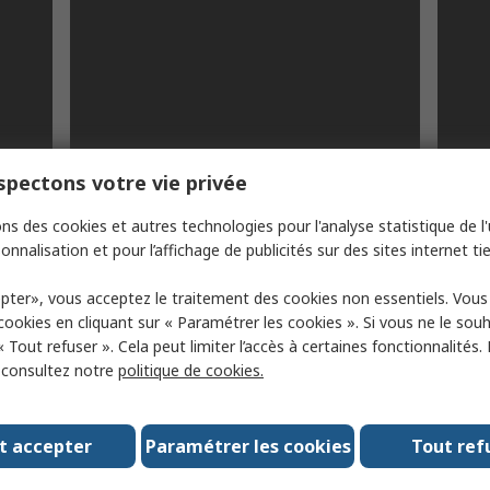
pectons votre vie privée
ingénieurs et innovateurs engagés dans
vies a
tifs,
des initiatives d'innovation à but précis
Washi
ns des cookies et autres technologies pour l'analyse statistique de l'u
onnalisation et pour l’affichage de publicités sur des sites internet tie
depuis 2020/21
pter», vous acceptez le traitement des cookies non essentiels. Vou
 cookies en cliquant sur « Paramétrer les cookies ». Si vous ne le sou
« Tout refuser ». Cela peut limiter l’accès à certaines fonctionnalités.
, consultez notre
politique de cookies.
t accepter
Paramétrer les cookies
Tout ref