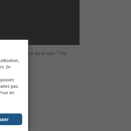
méliorées grâce au projet "The
ng Machine"
tilisation,
rs. En
s pouvez
haitez pas,
 Pour en
user