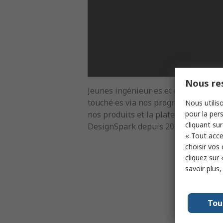
Nous res
Jeunes ingénieur∙es et étudiant∙es
touché∙es via nos programmes éduca
Nous utiliso
pour la pers
nos produits et la plateforme
cliquant sur
DesignSpark depuis 2020/21.
« Tout acce
choisir vos
cliquez sur 
savoir plus
Tou