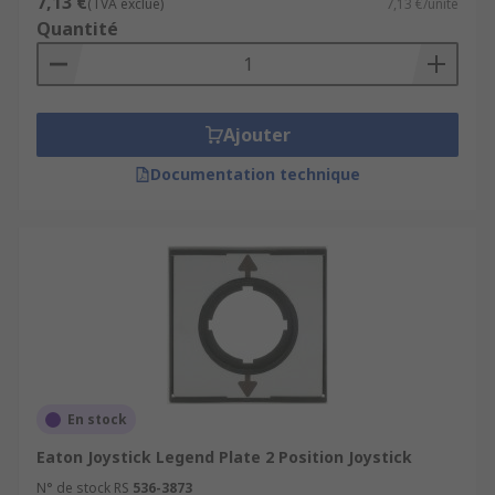
7,13 €
(TVA exclue)
7,13 €/unité
Quantité
Ajouter
Documentation technique
En stock
Eaton Joystick Legend Plate 2 Position Joystick
N° de stock RS
536-3873