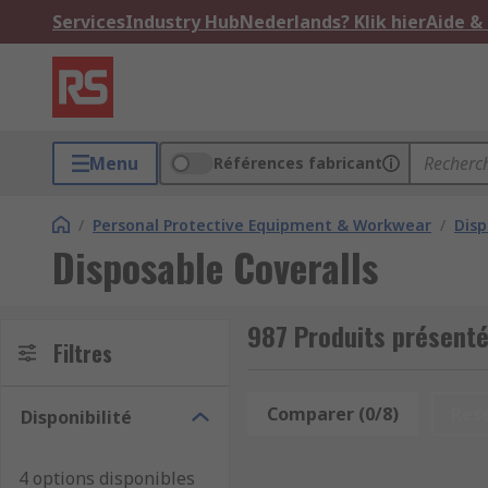
Services
Industry Hub
Nederlands? Klik hier
Aide &
Menu
Références fabricant
/
Personal Protective Equipment & Workwear
/
Dis
Disposable Coveralls
987 Produits présenté
Filtres
Comparer (0/8)
Res
Disponibilité
4 options disponibles