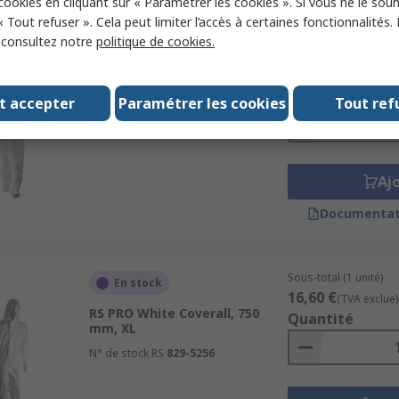
 cookies en cliquant sur « Paramétrer les cookies ». Si vous ne le sou
« Tout refuser ». Cela peut limiter l’accès à certaines fonctionnalités.
, consultez notre
politique de cookies.
Sous-total (1 paire)
En stock
9,29 €
(TVA exclue)
RS PRO White Coverall, XL
Quantité
t accepter
Paramétrer les cookies
Tout ref
N° de stock RS
253-5127
Aj
Documentat
Sous-total (1 unité)
En stock
16,60 €
(TVA exclue)
RS PRO White Coverall, 750
Quantité
mm, XL
N° de stock RS
829-5256