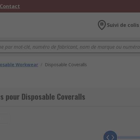
 Contact
Suivi de colis
posable Workwear
/
Disposable Coveralls
s pour Disposable Coveralls
et