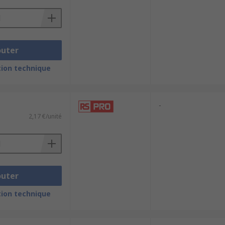
outer
ion technique
-
2,17 €/unité
outer
ion technique