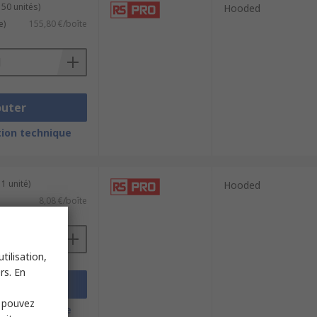
 50 unités)
Hooded
e)
155,80 €/boîte
outer
ion technique
1 unité)
Hooded
8,08 €/boîte
tilisation,
rs. En
outer
s pouvez
ion technique