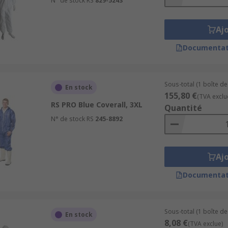
N° de stock RS
829-5243
Aj
Documentat
Sous-total (1 boîte de
En stock
155,80 €
(TVA exclu
RS PRO Blue Coverall, 3XL
Quantité
N° de stock RS
245-8892
Aj
Documentat
Sous-total (1 boîte de 
En stock
8,08 €
(TVA exclue)