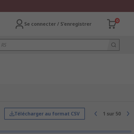
0
Se connecter / S'enregistrer
Télécharger au format CSV
1
sur
50