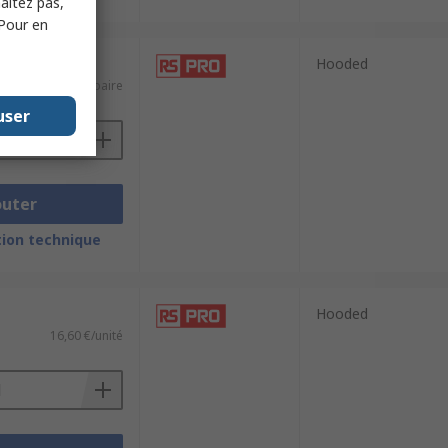
haitez pas,
 Pour en
Hooded
9,29 €/paire
user
outer
ion technique
Hooded
16,60 €/unité