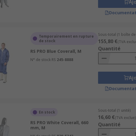
Aj
Documentat
Sous-total (1 boîte de
Temporairement en rupture
155,80 €
de stock
(TVA exclu
Quantité
RS PRO Blue Coverall, M
N° de stock RS
245-8888
Aj
Documentat
Sous-total (1 unité)
En stock
16,60 €
(TVA exclue)
RS PRO White Coverall, 660
Quantité
mm, M