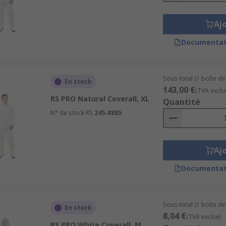
Aj
Documentat
Sous-total (1 boîte de
En stock
143,00 €
(TVA exclu
RS PRO Natural Coverall, XL
Quantité
N° de stock RS
245-8885
Aj
Documentat
Sous-total (1 boîte de 
En stock
8,04 €
(TVA exclue)
RS PRO White Coverall, M