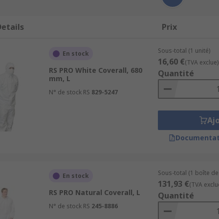
etails
Prix
Sous-total (1 unité)
En stock
16,60 €
(TVA exclue)
RS PRO White Coverall, 680
Quantité
mm, L
N° de stock RS
829-5247
Aj
Documentat
Sous-total (1 boîte de
En stock
131,93 €
(TVA exclu
RS PRO Natural Coverall, L
Quantité
N° de stock RS
245-8886