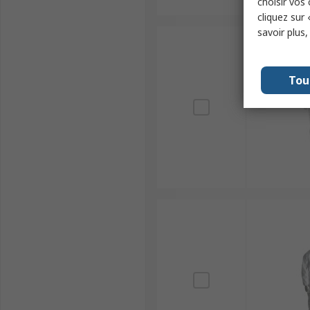
choisir vos
cliquez sur 
savoir plus
Tou