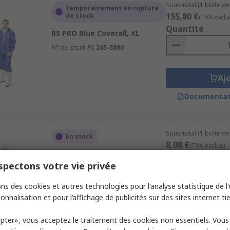
Sous-total (1 boîte de
Temporairement en rupture
155,80 €
de stock
(TVA exclu
Quantité
RS PRO Blue Coverall, XL
N° de stock RS
245-8890
Aj
Documentat
Sous-total (1 boîte de 
En stock
8,08 €
(TVA exclue)
RS PRO White Coverall, 2XL
Quantité
pectons votre vie privée
N° de stock RS
253-5123
ns des cookies et autres technologies pour l'analyse statistique de l'u
onnalisation et pour l’affichage de publicités sur des sites internet tie
Aj
pter», vous acceptez le traitement des cookies non essentiels. Vou
Documentat