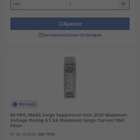
coaxial cable
A category 6 surge suppressor is used with
category 6 cables
Ajouter
Documentation technique
En stock
RS PRO, MAXX Surge Suppressor Unit 253V Maximum
Voltage Rating 6.5 kA Maximum Surge Current EMC
Filter
N° de stock RS
206-7910