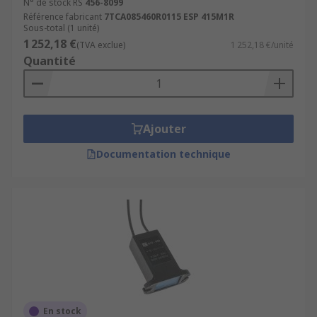
N° de stock RS
456-8099
Référence fabricant
7TCA085460R0115 ESP 415M1R
Sous-total (1 unité)
1 252,18 €
(TVA exclue)
1 252,18 €/unité
Quantité
Ajouter
Documentation technique
En stock