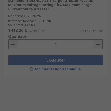
Schneider Electric, Acti9 Surge Arrester 400V ac
Maximum Voltage Rating 8 kA Maximum Surge
Current Surge Arrester
N° de stock RS
339-297
Référence fabricant
PRD1PN8
Sous-total (1 unité)
1 418,20 €
(TVA exclue)
1 418,20 €/unité
Quantité
Ajouter
Documentation technique