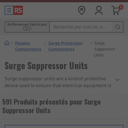
0
Références fabricant
/
Passive
/
Surge Protection
/
Surge
Components
Components
Suppressor
Units
Surge Suppressor Units
Surge suppressor units are a kind of protective
device used to ensure that electrical equipment is
not damaged by a sudden voltage spike. This can
be caused by a lightning strike or simply an
591 Produits présentés pour Surge
electrical fault. Surge suppressors are often built
Suppressor Units
into devices such as power strips, but they are
also available as standalone units.